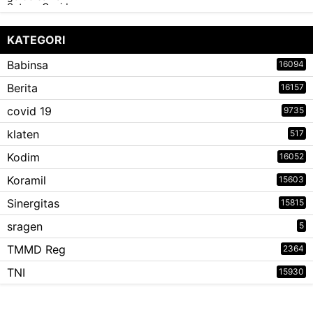
KATEGORI
Babinsa
16094
Berita
16157
covid 19
9735
klaten
517
Kodim
16052
Koramil
15603
Sinergitas
15815
sragen
5
TMMD Reg
2364
TNI
15930