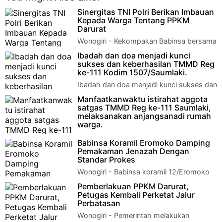
Sinergitas TNI Polri Berikan Imbauan
Kepada Warga Tentang PPKM
Darurat
Wonogiri - Kekompakan Babinsa bersama
Bhabinkamtibmas kecamatan Kismantoro
Ibadah dan doa menjadi kunci
dalam rangka pencegahan Covid – 19 nampak ter…
sukses dan keberhasilan TMMD Reg
ke-111 Kodim 1507/Saumlaki.
Ibadah dan doa menjadi kunci sukses dan
keberhasilan TMMD Reg ke-111 Kodim
Manfaatkanwaktu istirahat aggota
1507/Saumlaki. Lorwembun – Anggota Sa…
satgas TMMD Reg ke-111 Saumlaki,
melaksanakan anjangsanadi rumah
warga.
Manfaatkan waktu istirahat aggota
Babinsa Koramil Eromoko Damping
satgas TMMD Reg ke-111 Saumlaki, melaksanakan anjangsana
Pemakaman Jenazah Dengan
di rumah warga. Kormomo…
Standar Prokes
Wonogiri - Babinsa koramil 12/Eromoko
Kodim 0728/Wonogiri Serka Diyanto
Pemberlakuan PPKM Darurat,
bersama Tim Satgas Covid-19 Kecamatan Eromoko me…
Petugas Kembali Perketat Jalur
Perbatasan
Wonogiri - Pemerintah melakukan