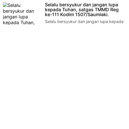
pembatasan mobilitas masyarakat
Selalu bersyukur dan jangan lupa
dengan melakukan penyekatan jalan saat Pemberlakuan
kepada Tuhan, satgas TMMD Reg
Pemb…
ke-111 Kodim 1507/Saumlaki.
Selalu bersyukur dan jangan lupa kepada
Tuhan, satgas TMMD Reg ke-111 Kodim
1507/Saumlaki. Lorwembun – Anggota…