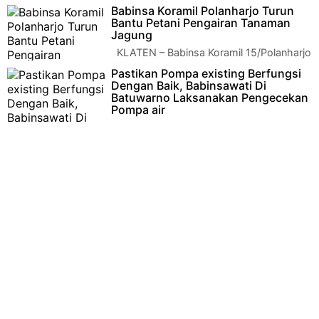
Babinsa Desa Duwet Koramil 22 Wonosari
Babinsa Koramil Polanharjo Turun
Kodim 0723/Klaten, bersama Bhabink…
Bantu Petani Pengairan Tanaman
Jagung
KLATEN – Babinsa Koramil 15/Polanharjo
Kodim 0723/Klaten, Sertu Prio Prasetyo
Pastikan Pompa existing Berfungsi
menunjukkan dedikasinya dalam …
Dengan Baik, Babinsawati Di
Batuwarno Laksanakan Pengecekan
Pompa air
Wonogiri - Pompa air sangat vital bagi
para petani untuk mengairi sawahnya disaat musim tanam tiba.
Karena itu keberadaa…