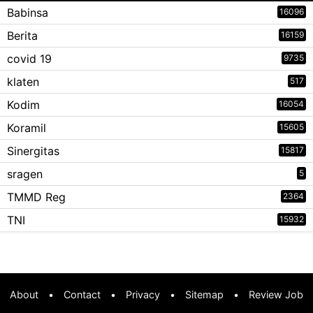
Babinsa
16096
Berita
16159
covid 19
9735
klaten
517
Kodim
16054
Koramil
15605
Sinergitas
15817
sragen
5
TMMD Reg
2364
TNI
15932
About
•
Contact
•
Privacy
•
Sitemap
•
Review Job