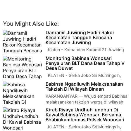
You Might Also Like:
Danramil Juwiring Hadiri Rakor
Kecamatan Tangguh Bencana
Kecamatan Juwiring
Klaten - Komandan Koramil 21 Juwiring
Kodim 0723/Klaten Kapten Inf Widoyo
Monitoring Babinsa Wonosari
menghadiri Acara Rapat Koordinasi K…
Penyaluran BLT Dana Desa Tahap V
Desa Duwet
KLATEN - Serka Joko Sri Murningsih,
Babinsa Desa Duwet dari Koramil 22
Babinsa Ngadiluwih Melaksanakan
Wonosari Kodim 0723/Klaten melaksanakan…
Takziah Di Wilayah Binaan
KARANGANYAR — Wujud empati Babinsa
melaksanakan takziah warga di wilayah
binaanya, Babinsa Koramil 07/Matesih jajaran Ko…
Kirab Riyaya Undhuh-undhuh Di
Kawal Babinsa Wonosari Bersama
Bhabinkamtibmas Polsek Wonosari
KLATEN - Serka Joko Sri Murningsih,