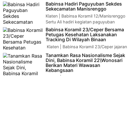
AD, Usai Kampanye Kodim Klaten Klaten –
Babinsa Hadiri Paguyuban Sekdes
Al-Muttaqin Pancasila Sakti, merupakan na…
Sekecamatan Manisrenggo
Klaten | Babinsa Koramil 12/Manisrenggo
Sertu Ali hadiri kegiatan paguyuban
Sekdes Semanisrenggo di Desa Solodiran Kec M…
Babinsa Koramil 23/Ceper Bersama
Petugas Kesehatan Laksanakan
Tracking Di Wilayah Binaan
Klaten | Babinsa Koramil 23/Ceper jajaran
Kodim 0723/Klaten Serda Budiyono
Tanamkan Rasa Nasionalisme Sejak
mendampingi tim dari Puskesmas Ceper melaksa…
Dini, Babinsa Koramil 22\Wonosari
Berikan Materi Wawasan
Kebangsaan
Klaten | Serda Mulyanto Babinsa Desa
Kingkang Koramil 22/Wonosari Kodim 0723 Klaten memberikan
materi wawasan kebangs…