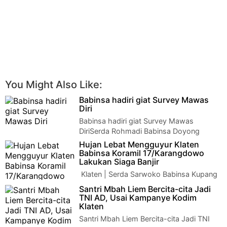
You Might Also Like:
Babinsa hadiri giat Survey Mawas
Diri
Babinsa hadiri giat Survey Mawas
DiriSerda Rohmadi Babinsa Doyong
Koramil 16/Miri bersama Bripka Jubriyanto Babinkamtibm…
Hujan Lebat Mengguyur Klaten
Babinsa Koramil 17/Karangdowo
Lakukan Siaga Banjir
Klaten | Serda Sarwoko Babinsa Kupang
anggota Koramil 17/Karangdowo Kodim
Santri Mbah Liem Bercita-cita Jadi
0723/Klaten monitoring pemukiman warga yang t…
TNI AD, Usai Kampanye Kodim
Klaten
Santri Mbah Liem Bercita-cita Jadi TNI