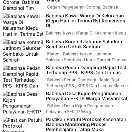
Cegah Penyebaran Corona, Babinsa
Dampingi Tim Kesehatan Test Swab
Babinsa Kawal Warga Di Kelurahan
Warga Klaten | Memaksimalkan upaya pencegahan Covid-1…
Klepu Hari Ini Terima Bst Kemensos
RI
Babinsa Kawal Warga Di Kelurahan Klepu
Hari Ini Terima Bst Kemensos RI Klaten -
Babinsa Koramil Jatinom Salurkan
Babinsa Desa Klepu Serda Suhardo Korami…
Sembako Untuk Sanirah
Klaten | Babinsa Koramil Jatinom
Salurkan Sembako Untuk SanirahDi masa
pandemi seperti sekarang ini merupakan masa masa…
Babinsa Pedan Dampingi Rapid Test
Terhadap PPS , KPPS Dan Linmas
Babinsa Pedan Dampingi Rapid Test
Terhadap PPS , KPPS Dan Linmas Klaten -
Serda Hendri Rustanto Babinsa Koramil 04/Ped…
Babinsa Desa Kujon Pengamanan
Pelayanan E-KTP Warga Masyarakat
Babinsa Desa Kujon Pengamanan
Pelayanan E-KTP Warga
Masyarakat Klaten - Babinsa Desa Kujon Koramil 23/Ceper
Pastikan Patuhi Protokol Kesehatan,
Kodim 0723/…
Babinsa Monitoring Proses
Pembelajaran Tatap Muka