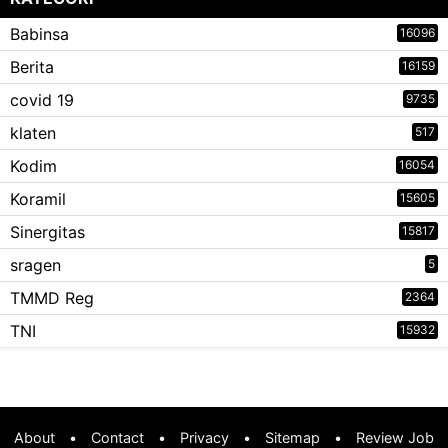
Babinsa
16096
Berita
16159
covid 19
9735
klaten
517
Kodim
16054
Koramil
15605
Sinergitas
15817
sragen
5
TMMD Reg
2364
TNI
15932
About
•
Contact
•
Privacy
•
Sitemap
•
Review Job