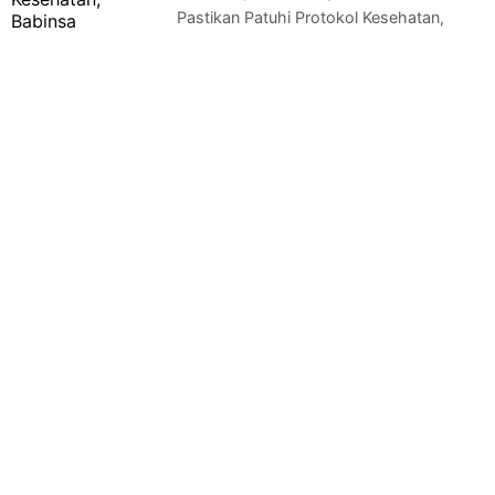
Pastikan Patuhi Protokol Kesehatan,
Babinsa Monitoring Proses Pembelajaran
Tatap MukaKlaten - Babinsa Desa Kenaiban Kor…