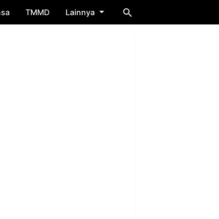
nsa
TMMD
Lainnya