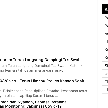
K
B
B
c
k
K
K
onarum Turun Langsung Dampingi Tes Swab
S
arum Turun Langsung Dampingi Tes Swab Klaten -
g Pemerintah dalam menangani resiko…
s
03/Selaru, Terus Himbau Prokes Kepada Sopir
T
T
~ Pelaksanaan Pendisiplinan Protokol kesehatan terus
ayah binaan tiap-tiap Koramil terus …
 Aman dan Nyaman, Babinsa Bersama
s Monitoring Vaksinasi Covid-19