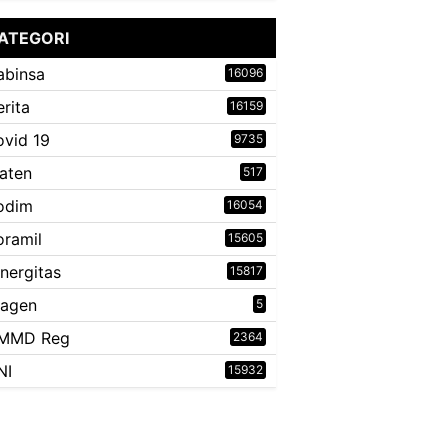
ATEGORI
abinsa
16096
erita
16159
ovid 19
9735
laten
517
odim
16054
oramil
15605
inergitas
15817
ragen
5
MMD Reg
2364
NI
15932