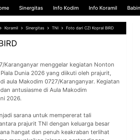
ome
Sinergitas
Skip to main content
Info Kodim
Info Koramil
Babi
Koramil
Sinergitas
TNI
Foto dari CZI Kopral BIRD
 BIRD
Karanganyar menggelar kegiatan Nonton
ala Dunia 2026 yang diikuti oleh prajurit,
t di aula Makodim 0727/Karanganyar. Kegiatan
dan antusiasme di Aula Makodim
ni 2026.
njadi sarana untuk mempererat tali
ntara prajurit TNI dengan keluarga besar
ana hangat dan penuh keakraban terlihat