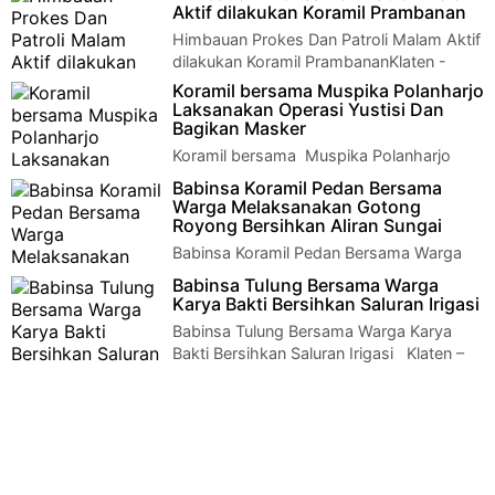
Rehab Rumah Klaten - Serda Sri Nuryanto Babinsa…
Aktif dilakukan Koramil Prambanan
Himbauan Prokes Dan Patroli Malam Aktif
dilakukan Koramil PrambananKlaten -
Anggota Koramil 09/Prambanan Serma Sutrisno …
Koramil bersama Muspika Polanharjo
Laksanakan Operasi Yustisi Dan
Bagikan Masker
Koramil bersama Muspika Polanharjo
Laksanakan Operasi Yustisi Dan Bagikan
Babinsa Koramil Pedan Bersama
Masker Klaten - Koramil 15/Polanharjo bersama…
Warga Melaksanakan Gotong
Royong Bersihkan Aliran Sungai
Babinsa Koramil Pedan Bersama Warga
Melaksanakan Gotong Royong Bersihkan
Babinsa Tulung Bersama Warga
Aliran Sungai Klaten - Babinsa Korami…
Karya Bakti Bersihkan Saluran Irigasi
Babinsa Tulung Bersama Warga Karya
Bakti Bersihkan Saluran Irigasi Klaten –
Babinsa Desa Sorogaten Serka Wahyu…