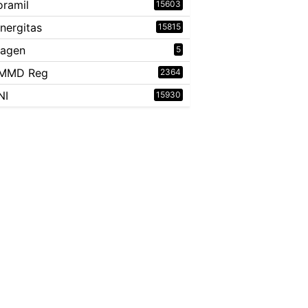
oramil
15603
inergitas
15815
ragen
5
MMD Reg
2364
NI
15930