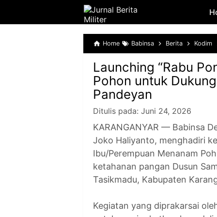
H
Home
Babinsa
Berita
Kodim
Launching “Rabu Po
Pohon untuk Dukung
Pandeyan
Ditulis pada:
Juni 24, 2026
KARANGANYAR — Babinsa Desa
Joko Haliyanto, menghadiri k
Ibu/Perempuan Menanam Pohon
ketahanan pangan Dusun Sam
Tasikmadu, Kabupaten Karang
Kegiatan yang diprakarsai ol