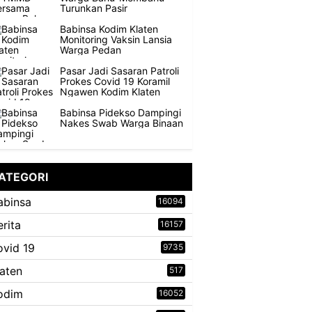
Turunkan Pasir
Babinsa Kodim Klaten
Monitoring Vaksin Lansia
Warga Pedan
Pasar Jadi Sasaran Patroli
Prokes Covid 19 Koramil
Ngawen Kodim Klaten
Babinsa Pidekso Dampingi
Nakes Swab Warga Binaan
ATEGORI
abinsa
16094
erita
16157
ovid 19
9735
laten
517
odim
16052