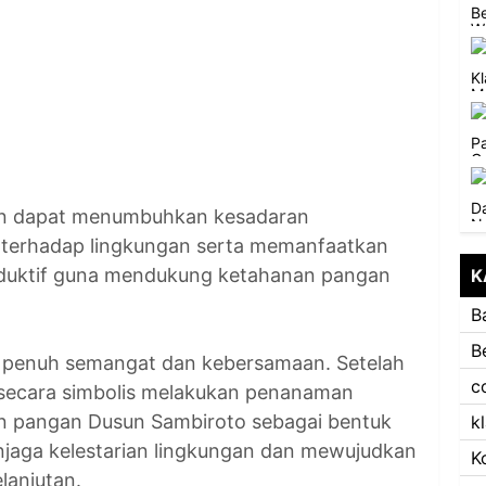
pkan dapat menumbuhkan kesadaran
i terhadap lingkungan serta memanfaatkan
roduktif guna mendukung ketahanan pangan
K
B
B
 penuh semangat dan kebersamaan. Setelah
c
 secara simbolis melakukan penanaman
an pangan Dusun Sambiroto sebagai bentuk
k
aga kelestarian lingkungan dan mewujudkan
K
lanjutan.