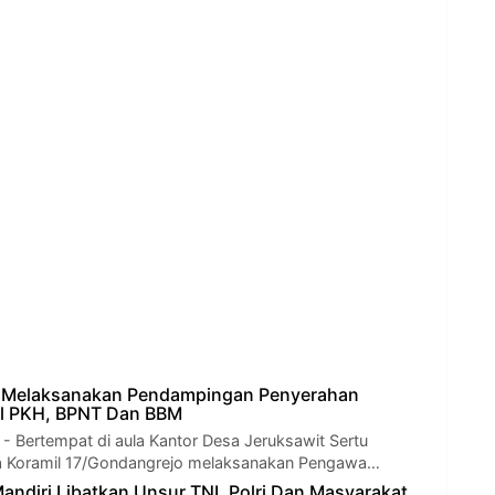
o Melaksanakan Pendampingan Penyerahan
al PKH, BPNT Dan BBM
Bertempat di aula Kantor Desa Jeruksawit Sertu
a Koramil 17/Gondangrejo melaksanakan Pengawa…
andiri Libatkan Unsur TNI, Polri Dan Masyarakat