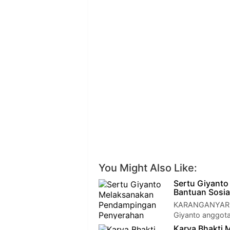
You Might Also Like:
Sertu Giyant
Bantuan Sosi
KARANGANYAR - 
Giyanto anggot
Karya Bhakti M