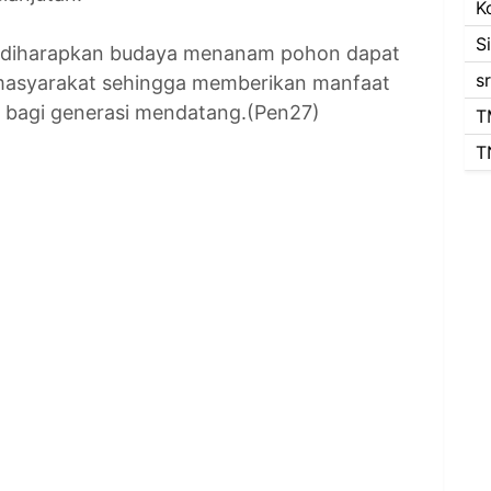
K
S
i, diharapkan budaya menanam pohon dapat
s
masyarakat sehingga memberikan manfaat
al bagi generasi mendatang.(Pen27)
T
T