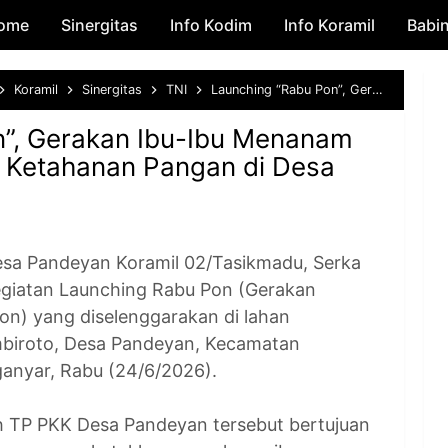
ome
Sinergitas
Skip to main content
Info Kodim
Info Koramil
Babi
Koramil
Sinergitas
TNI
Launching “Rabu Pon”, Gerakan Ibu-Ibu Menanam Pohon untuk Dukung Ketahanan Pangan di Desa Pandeyan
n”, Gerakan Ibu-Ibu Menanam
 Ketahanan Pangan di Desa
 Pandeyan Koramil 02/Tasikmadu, Serka
egiatan Launching Rabu Pon (Gerakan
) yang diselenggarakan di lahan
biroto, Desa Pandeyan, Kecamatan
anyar, Rabu (24/6/2026).
eh TP PKK Desa Pandeyan tersebut bertujuan