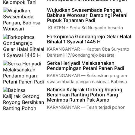
KLATEN - Serka Wahyono, Babinsa
Wujudkan Swasembada Pangan,
Koramil 21 Juwiring Kodim 0723/Klaten menunjukkan
Babinsa Wonosari Dampingi Petani
komitmennya yang kokoh dalam mendukun…
Pupuk Tanaman Padi
KLATEN - Sertu Sri Nuryanto beserta
Sertu Mulyanto Babinsa Koramil 22
Forkopimca Gondangrejo Gelar Halal
Wonosari Kodim 0723 Klaten melaksanakan Pendampin…
Bihalal 1 Syawal 1445 H
KARANGANYAR — Kapten Cba Suryanto
Danramil 17/Gondangrejo beserta
anggota bersama Forkopimca Gondangrejo menghadiri acar…
Serka Heriyadi Melaksanakan
Pendampingan Petani Panen Padi
KARANGANYAR — Sukseskan program
swasembada pangan nasional, Babinsa
Koramil 14/Jatipuro Serka Heriyadi terus menerus mel…
Babinsa Kalijirak Gotong Royong
Bersihkan Ranting Pohon Yang
Menimpa Rumah Pak Asmo
KARANGANYAR — Telah terjadi pohon
tumbang dan menimpa Rumah milik
bapak Asmo dusun Sepat desa Kalijirak, kecamatan Tasik…