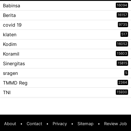
Babinsa
16094
Berita
16157
covid 19
9735
klaten
517
Kodim
16052
Koramil
15603
Sinergitas
15815
sragen
5
TMMD Reg
2364
TNI
15930
About
•
Contact
•
Privacy
•
Sitemap
•
Review Job