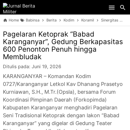
Skip to main content
Home
Babinsa
Berita
Kodim
Koramil
Sinergitas
TN
Pagelaran Ketoprak “Babad
Karanganyar”, Gedung Berkapasitas
600 Penonton Penuh hingga
Membludak
Ditulis pada:
Juni 19, 2026
KARANGANYAR – Komandan Kodim
0727/Karanganyar Letkol Kav Dhanang Prasetyo
Kurniawan, S.H., M.Tr.(Opsla), bersama Forum
Koordinasi Pimpinan Daerah (Forkopimda)
Kabupaten Karanganyar menghadiri Pagelaran
Seni Tradisional Ketoprak dengan lakon “Babad
Karanganyar” yang digelar di Gedung Teater