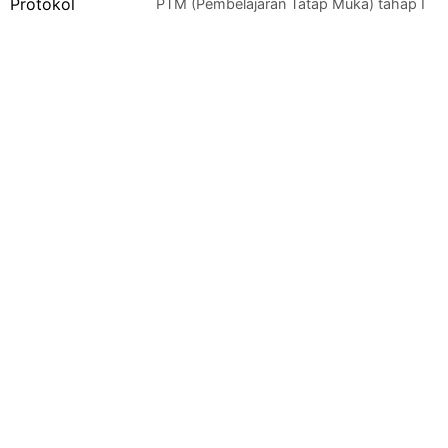
PTM (Pembelajaran Tatap Muka) tahap I
yang dimulai tanggal 13 – 25 September 2021 di…