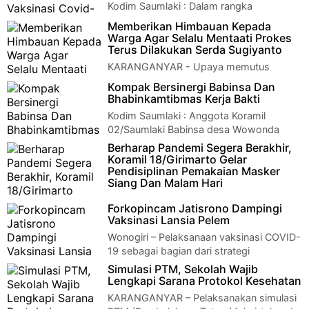
Kodim Saumlaki : Dalam rangka
mendukung kegiatan Serbuan Vaksinasi
Memberikan Himbauan Kepada
dan memutus penularan Covid-19, Anggota Babinsa Kora…
Warga Agar Selalu Mentaati Prokes
Terus Dilakukan Serda Sugiyanto
KARANGANYAR - Upaya memutus
penyebaran Virus Covid 19 di wilayah
Kompak Bersinergi Babinsa Dan
kecamatan Mojogedang, anggota Koramil 05/Mojogedang
Bhabinkamtibmas Kerja Bakti
Ser…
Kodim Saumlaki : Anggota Koramil
02/Saumlaki Babinsa desa Wowonda
Sertu Onisius Letelay bergotong-royong bersama Bhabi…
Berharap Pandemi Segera Berakhir,
Koramil 18/Girimarto Gelar
Pendisiplinan Pemakaian Masker
Siang Dan Malam Hari
Wonogiri – Dalam upaya meningkatkan
Forkopincam Jatisrono Dampingi
kesadaran masyarakat untuk selalu mematuhi protokol
Vaksinasi Lansia Pelem
kesehatan Covid-19, anggota Kora…
Wonogiri – Pelaksanaan vaksinasi COVID-
19 sebagai bagian dari strategi
penanggulangan pandemi Covid-19. diharapkan denga…
Simulasi PTM, Sekolah Wajib
Lengkapi Sarana Protokol Kesehatan
KARANGANYAR – Pelaksanakan simulasi