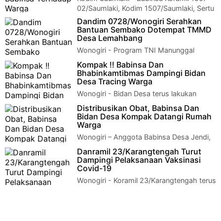
02/Saumlaki, Kodim 1507/Saumlaki, Sertu
Onisius Letelay melaksanakan kegiatan kar…
Dandim 0728/Wonogiri Serahkan
Bantuan Sembako Dotempat TMMD
Desa Lemahbang
Wonogiri - Program TNI Manunggal
Membangun Desa(TMMD) Sengkuyung
Kompak !! Babinsa Dan
Tahap III Tahun 2021 Kodim 0728/Wonogiri berada di Dusu…
Bhabinkamtibmas Dampingi Bidan
Desa Tracing Warga
Wonogiri - Bidan Desa terus lakukan
tracing kepada warga yang kontac erat
Distribusikan Obat, Babinsa Dan
dengan pasien Covid-19, Babinsa bersama Bhabin…
Bidan Desa Kompak Datangi Rumah
Warga
Wonogiri – Anggota Babinsa Desa Jendi,
Koramil 02/Selogiri Sertu Bejo bersama
Danramil 23/Karangtengah Turut
dengan Bidan Desa Emi mendistribusika seca…
Dampingi Pelaksanaan Vaksinasi
Covid-19
Wonogiri - Koramil 23/Karangtengah terus
mendukung segala bentuk dan upaya
program pemerintah, dalam menghadapi pandemi …