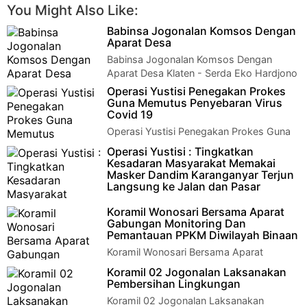
You Might Also Like:
Babinsa Jogonalan Komsos Dengan
Aparat Desa
Babinsa Jogonalan Komsos Dengan
Aparat Desa Klaten - Serda Eko Hardjono
babinsa koramil 02 Jogonalan, Kodim 0723/Klaten …
Operasi Yustisi Penegakan Prokes
Guna Memutus Penyebaran Virus
Covid 19
Operasi Yustisi Penegakan Prokes Guna
Memutus Penyebaran Virus Covid
Operasi Yustisi : Tingkatkan
19KARANGANYAR - Dalam upaya bersama dari Gugus Tuga…
Kesadaran Masyarakat Memakai
Masker Dandim Karanganyar Terjun
Langsung ke Jalan dan Pasar
KARANGANYAR – Pelaksanakan
Koramil Wonosari Bersama Aparat
Pemberlakuan Pembatasan Kegiatan Masyarakat PPKM sudah
Gabungan Monitoring Dan
berlangsung 22 hari di Kabupaten Karan…
Pemantauan PPKM Diwilayah Binaan
Koramil Wonosari Bersama Aparat
Gabungan Monitoring Dan Pemantauan
Koramil 02 Jogonalan Laksanakan
PPKM Diwilayah Binaan Klaten - Serda Sri Nuryanto dan…
Pembersihan Lingkungan
Koramil 02 Jogonalan Laksanakan