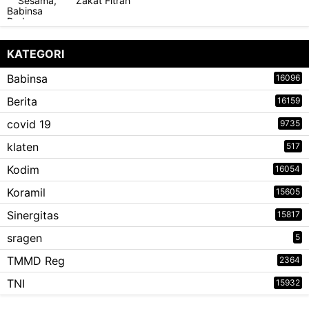
Zakat Fitrah
KATEGORI
Babinsa
16096
Berita
16159
covid 19
9735
klaten
517
Kodim
16054
Koramil
15605
Sinergitas
15817
sragen
5
TMMD Reg
2364
TNI
15932