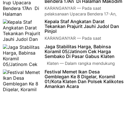
Bendera 17An Di Halaman Makodim
KARANGANYAR — Pada saat
pelaksanaan Upacara Bendera 17-An,
Komandan Kodim 0727/Karanganyar Letkol Kav Dhanang
Kepala Staf Angkatan Darat
Prasetyo K…
Tekankan Prajurit Jauhi Judol Dan
Pinjol
KARANGANYAR — Pada saat
pelaksanaan Upacara Bendera 17-An,
Jaga Stabilitas Harga, Babinsa
Komandan Kodim 0727/Karanganyar Letkol Kav Dhanang
Koramil 05/Jatinom Cek Harga
Prasetyo K…
Sembako Di Pasar Gabus Klaten
Klaten — Dalam rangka mendukung
upaya pemerintah dalam menjaga
Festival Memet Ikan Desa
stabilitas harga serta ketersediaan bahan kebu…
Gemblegan Ke 8 Digelar, Koramil
01/Kota Klaten Dan Polsek Kalikotes
Amankan Acara
Klaten – Dalam rangka memperingati
Hari Jadi Kabupaten Klaten ke-221, Pemerintah Desa
Gemblegan Kecamatan Kal…