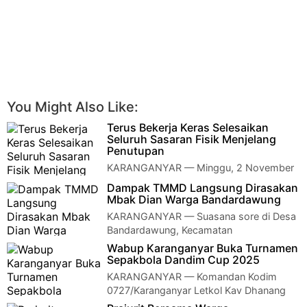
You Might Also Like:
Terus Bekerja Keras Selesaikan
Seluruh Sasaran Fisik Menjelang
Penutupan
KARANGANYAR — Minggu, 2 November
2025, anggota Satgas TNI Manunggal
Dampak TMMD Langsung Dirasakan
Membangun Desa (TMMD) Reguler ke-126 Kodim 0727/Kara…
Mbak Dian Warga Bandardawung
KARANGANYAR — Suasana sore di Desa
Bandardawung, Kecamatan
Tawangmangu, tampak berbeda dari biasanya. Jalan baru hasil
Wabup Karanganyar Buka Turnamen
p…
Sepakbola Dandim Cup 2025
KARANGANYAR — Komandan Kodim
0727/Karanganyar Letkol Kav Dhanang
Prasetyo Kurniawan, S.H., M.Tr. Opsla., menghadiri pemb…