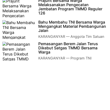
Prajurit Bersama Warga
Melaksanakan Pengecatan
Jembatan Program TMMD Reguler
126
KARANGANYAR — Minggu, 2 November
Bahu Membahu TNI Bersama Warga
2025, anggota Satgas TNI Manunggal Membangun Desa
Mengangkat Material Pembangunan
(TMMD) Reguler ke-126 Kodim 0727/Kara…
Jalan
KARANGANYAR — Anggota Tim Satuan
Tugas TNI Manunggal Membangun Desa
Pemasangan Berem Jalan Terus
(Satgas TMMD) reguler ke – 126 Kodim 0727/Karanganya…
Dikebut Satgas TMMD Bersama
Warga
KARANGANYAR — Program TNI
Manunggal Membangun Desa (TMMD)
Reguler ke-126 Kodim 0727/Karanganyar terus menunjukkan
progre…