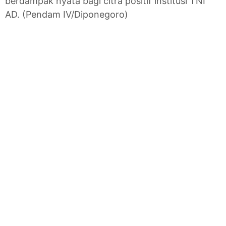
berdampak nyata bagi citra positif institusi TNI
AD. (Pendam IV/Diponegoro)