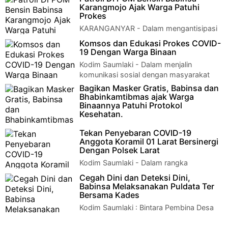
PPKM Darurat, Menko Kemaritiman dan Investasi meminta
Karangmojo Ajak Warga Patuhi
sejumlah Kepala Daerah mewaspadai …
Prokes
KARANGANYAR - Dalam mengantisipasi
penyebaran virus Covid-19 dan
Komsos dan Edukasi Prokes COVID-
mendukung program pemerintah tentang PPKM Darurat, angg…
19 Dengan Warga Binaan
Kodim Saumlaki - Dalam menjalin
komunikasi sosial dengan masyarakat
dapat dilakukan dimana saja, baik silahturahmi dir…
Bagikan Masker Gratis, Babinsa dan
Bhabinkamtibmas ajak Warga
Binaannya Patuhi Protokol
Kesehatan.
Kodim Saumlaki – Memakai masker
Tekan Penyebaran COVID-19
manfaatnya sangat besar untuk mencegah penularan virus
Anggota Koramil 01 Larat Bersinergi
corona, inilah alasan Babinsa D…
Dengan Polsek Larat
Kodim Saumlaki - Dalam rangka
memutus penyebaran virus Covid 19,
Cegah Dini dan Deteksi Dini,
anggota Koramil 1507-01/Larat Sertu Virgo Bentoki be…
Babinsa Melaksanakan Puldata Ter
Bersama Kades
Kodim Saumlaki : Bintara Pembina Desa
(Babinsa) Koramil 1507-03/Selaru Serka
Aris Sopeng melaksanakan puldata teritori…