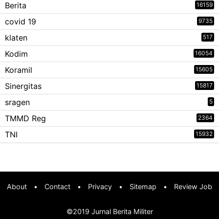
Berita
16159
covid 19
9735
klaten
517
Kodim
16054
Koramil
15605
Sinergitas
15817
sragen
5
TMMD Reg
2364
TNI
15932
About
•
Contact
•
Privacy
•
Sitemap
•
Review Job
©2019
Jurnal Berita Militer