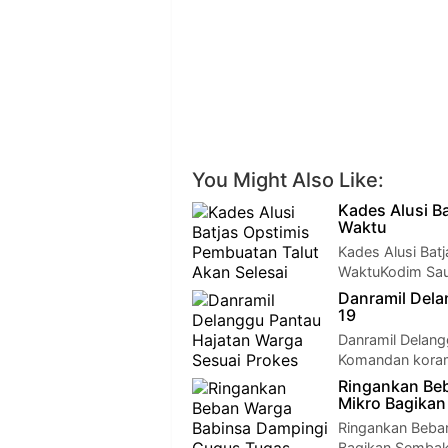
You Might Also Like:
Kades Alusi B
Waktu
Kades Alusi Bat
WaktuKodim Sau
Danramil Dela
19
Danramil Delang
Komandan koram
Ringankan Be
Mikro Bagika
Ringankan Beba
Bagikan Sembak