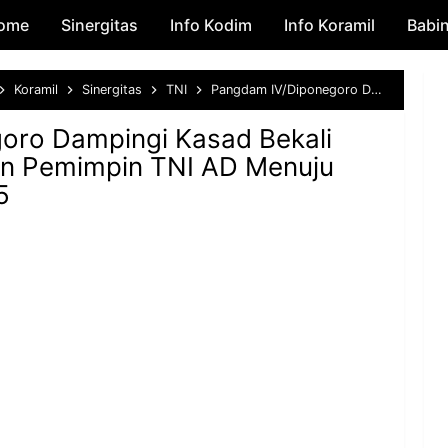
ome
Sinergitas
Skip to main content
Info Kodim
Info Koramil
Babi
Koramil
Sinergitas
TNI
Pangdam IV/Diponegoro Dampingi Kasad Bekali Taruna Akmil, Siapkan Pemimpin TNI AD Menuju Indonesia Emas 2045
oro Dampingi Kasad Bekali
an Pemimpin TNI AD Menuju
5