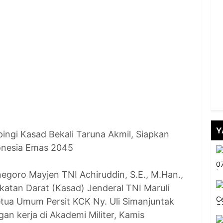
Y
ngi Kasad Bekali Taruna Akmil, Siapkan
onesia Emas 2045
goro Mayjen TNI Achiruddin, S.E., M.Han.,
atan Darat (Kasad) Jenderal TNI Maruli
etua Umum Persit KCK Ny. Uli Simanjuntak
n kerja di Akademi Militer, Kamis