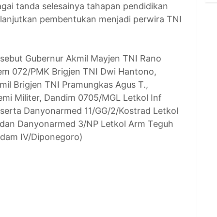
agai tanda selesainya tahapan pendidikan
elanjutkan pembentukan menjadi perwira TNI
ersebut Gubernur Akmil Mayjen TNI Rano
nrem 072/PMK Brigjen TNI Dwi Hantono,
kmil Brigjen TNI Pramungkas Agus T.,
emi Militer, Dandim 0705/MGL Letkol Inf
P., serta Danyonarmed 11/GG/2/Kostrad Letkol
, dan Danyonarmed 3/NP Letkol Arm Teguh
endam IV/Diponegoro)