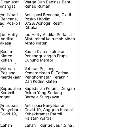
Warga Dan Babinsa Bantu
Rehab Rumah
Antisipasi Bencana, Gladi
Posko I Kodim
0728/Wonogiri Resmi
Dibuka
Ibu Hetty Andika Perkasa
Silaturohmi Ke rumah Mbah
Minto Klaten
Kodim Klaten Lakukan
Penanggulangan Erupsi
Gunung Merapi
Veteran Pejuang
Kemerdekaan RI Terima
Penghormatan Terakhir
Dari Kodim Klaten
Kepedulian Koramil Dengan
Rekan Yang Sedang
Berbela Sungkawa
Antisipasi Penyebaran
Covid 19, Anggota Koramil
Kebakkramat Patroli
Hajatan Warga
Lahan Tidur Seluas 1,5 ha ,