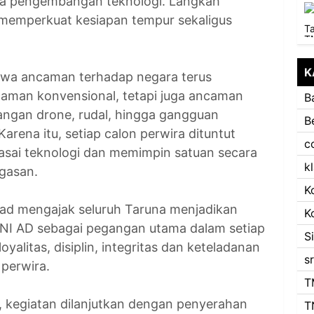
gga pengembangan teknologi. Langkah
k memperkuat kesiapan tempur sekaligus
K
wa ancaman terhadap negara terus
aman konvensional, tetapi juga ancaman
B
rangan drone, rudal, hingga gangguan
B
Karena itu, setiap calon perwira dituntut
c
asai teknologi dan memimpin satuan secara
k
ugasan.
K
d mengajak seluruh Taruna menjadikan
K
TNI AD sebagai pegangan utama dalam setiap
S
yalitas, disiplin, integritas dan keteladanan
s
g perwira.
T
 kegiatan dilanjutkan dengan penyerahan
T