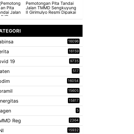
Pemotongan Pita Tandai
Jalan TMMD Sengkuyung
II Girimulyo Resmi Dipakai
ATEGORI
abinsa
16096
erita
16159
ovid 19
9735
laten
517
odim
16054
oramil
15605
inergitas
15817
ragen
5
MMD Reg
2364
NI
15932