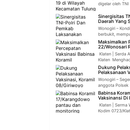
digelar oleh TN
Sinergisitas 
Daerah Yang S
Wonogiri – Kond
berbukit, mempu
Maksimalkan P
22/Wonosari R
Klaten | Serda 
Klaten Menghadi
Dukung Pelaks
Pelaksanaan V
Wonogiri – Sege
anggota Polsek
Babinsa Koram
Vaksinansi Di
Klaten | Serma 
Kodim 0723/Kla