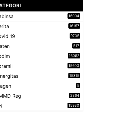
ATEGORI
abinsa
16094
erita
16157
ovid 19
9735
laten
517
odim
16052
oramil
15603
inergitas
15815
ragen
5
MMD Reg
2364
NI
15930