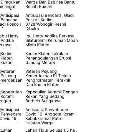
Warga Dan Babinsa Bantu
Rehab Rumah
Antisipasi Bencana, Gladi
Posko I Kodim
0728/Wonogiri Resmi
Dibuka
Ibu Hetty Andika Perkasa
Silaturohmi Ke rumah Mbah
Minto Klaten
Kodim Klaten Lakukan
Penanggulangan Erupsi
Gunung Merapi
Veteran Pejuang
Kemerdekaan RI Terima
Penghormatan Terakhir
Dari Kodim Klaten
Kepedulian Koramil Dengan
Rekan Yang Sedang
Berbela Sungkawa
Antisipasi Penyebaran
Covid 19, Anggota Koramil
Kebakkramat Patroli
Hajatan Warga
Lahan Tidur Seluas 1,5 ha ,