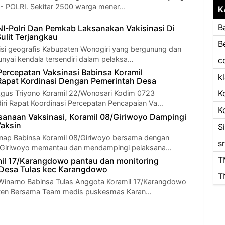
I - POLRI. Sekitar 2500 warga mener…
K
B
TNI-Polri Dan Pemkab Laksanakan Vakisinasi Di
ulit Terjangkau
B
isi geografis Kabupaten Wonogiri yang bergunung dan
nyai kendala tersendiri dalam pelaksa…
c
ercepatan Vaksinasi Babinsa Koramil
k
apat Kordinasi Dengan Pemerintah Desa
K
Agus Triyono Koramil 22/Wonosari Kodim 0723
ri Rapat Koordinasi Percepatan Pencapaian Va…
K
anaan Vaksinasi, Koramil 08/Giriwoyo Dampingi
aksin
S
nap Babinsa Koramil 08/Giriwoyo bersama dengan
s
 Giriwoyo memantau dan mendampingi pelaksana…
T
il 17/Karangdowo pantau dan monitoring
 Desa Tulas kec Karangdowo
T
Winarno Babinsa Tulas Anggota Koramil 17/Karangdowo
ten Bersama Team medis puskesmas Karan…