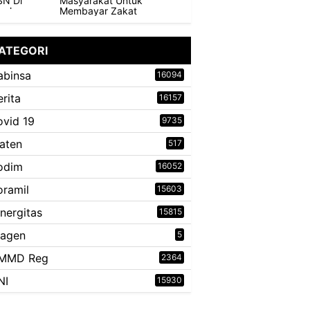
Masyarakat Untuk
Membayar Zakat
ATEGORI
abinsa
16094
erita
16157
ovid 19
9735
laten
517
odim
16052
oramil
15603
inergitas
15815
ragen
5
MMD Reg
2364
NI
15930