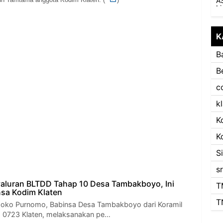
K
B
B
c
k
K
K
S
s
aluran BLTDD Tahap 10 Desa Tambakboyo, Ini
T
sa Kodim Klaten
T
Joko Purnomo, Babinsa Desa Tambakboyo dari Koramil
 0723 Klaten, melaksanakan pe…