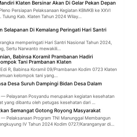
Mandiri Klaten Bersinar Akan Di Gelar Pekan Depan
Pleno Persiapan Pelaksanaan Kegiatan KBMKB ke XXVI
. Tulung Kab. Klaten Tahun 2024 Wilay…
n Selapanan Di Kemalang Peringati Hari Santri
rangka memperingati Hari Santri Nasional Tahun 2024,
ng, Sertu Narwanto mewakili…
nian, Babinsa Koramil Prambanan Hadiri
lompok Tani Prambanan Klaten
Edi R, Babinsa Koramil 09/Prambanan Kodim 0723 Klaten
temuan kelompok tani yang…
nsa Desa Suruh Dampingi Bidan Desa Dalam
 Pelayanan Posyandu merupakan kegiatan kesehatan
t yang dibantu oleh petugas kesehatan dari …
kan Semangat Gotong Royong Masyarakat
 Pelaksanaan Program TNI Manunggal Membangun
ngkuyung IV Tahun 2024 Kodim 0727/Karanganyar di…