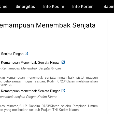
ome
Sinergitas
Skip to main content
Info Kodim
Info Koramil
Babi
 Kemampuan Menembak Senjata
Senjata Ringan
h Kemampuan Menembak Senjata Ringan
kan kemampuan menembak senjata ringan baik pistol maupun
ng pelaksanaan tugas satuan, Kodim 0723/Klaten melaksanakan
3/09/19)
enembak senjata Ringan Kodim Klaten
 Kav Minarso,S.I.P Dandim 0723/Klaten selaku Pimpinan Umum
tan yang melibatkan seluruh Prajurit TNI Kodim Klaten.