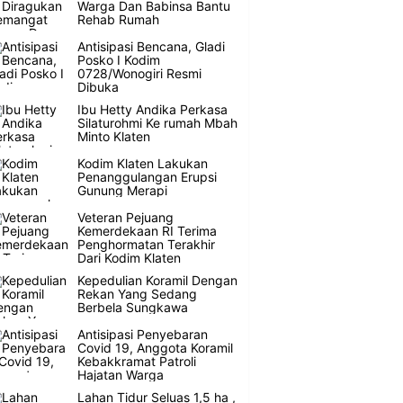
Warga Dan Babinsa Bantu
Rehab Rumah
Antisipasi Bencana, Gladi
Posko I Kodim
0728/Wonogiri Resmi
Dibuka
Ibu Hetty Andika Perkasa
Silaturohmi Ke rumah Mbah
Minto Klaten
Kodim Klaten Lakukan
Penanggulangan Erupsi
Gunung Merapi
Veteran Pejuang
Kemerdekaan RI Terima
Penghormatan Terakhir
Dari Kodim Klaten
Kepedulian Koramil Dengan
Rekan Yang Sedang
Berbela Sungkawa
Antisipasi Penyebaran
Covid 19, Anggota Koramil
Kebakkramat Patroli
Hajatan Warga
Lahan Tidur Seluas 1,5 ha ,