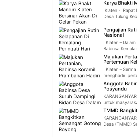
Karya Bhakti 
Klaten - Rapat 
Desa Tulung Kec
Pengajian Ruti
Nasional
Klaten – Dalam 
Babinsa Kemala
Majukan Perta
Pertemuan Ke
Klaten – Serma 
menghadiri per
Anggota Babi
Posyandu
KARANGANYAR —
untuk masyaraka
TMMD Bangkit
KARANGANYAR —
Desa (TMMD) Se