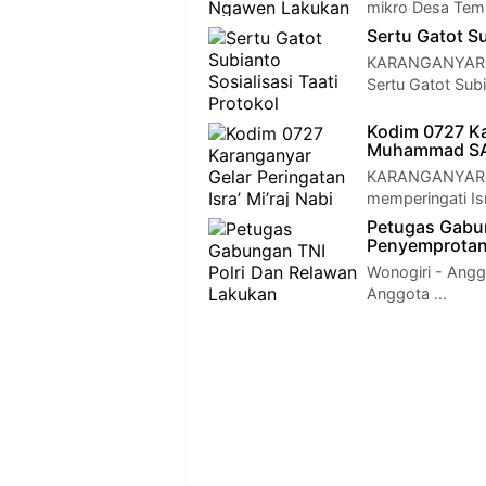
mikro Desa Tem
Sertu Gatot Su
KARANGANYAR - 
Sertu Gatot Sub
Kodim 0727 Kar
Muhammad SA
KARANGANYAR - 
memperingati I
Petugas Gabun
Penyemprotan
Wonogiri - Ang
Anggota …