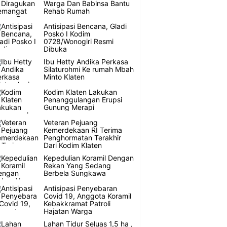
Warga Dan Babinsa Bantu
Rehab Rumah
Antisipasi Bencana, Gladi
Posko I Kodim
0728/Wonogiri Resmi
Dibuka
Ibu Hetty Andika Perkasa
Silaturohmi Ke rumah Mbah
Minto Klaten
Kodim Klaten Lakukan
Penanggulangan Erupsi
Gunung Merapi
Veteran Pejuang
Kemerdekaan RI Terima
Penghormatan Terakhir
Dari Kodim Klaten
Kepedulian Koramil Dengan
Rekan Yang Sedang
Berbela Sungkawa
Antisipasi Penyebaran
Covid 19, Anggota Koramil
Kebakkramat Patroli
Hajatan Warga
Lahan Tidur Seluas 1,5 ha ,