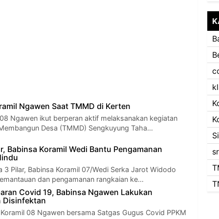
K
B
B
c
k
K
oramil Ngawen Saat TMMD di Kerten
l 08 Ngawen ikut berperan aktif melaksanakan kegiatan
K
 Membangun Desa (TMMD) Sengkuyung Taha…
S
ar, Babinsa Koramil Wedi Bantu Pengamanan
s
Hindu
T
a 3 Pilar, Babinsa Koramil 07/Wedi Serka Jarot Widodo
emantauan dan pengamanan rangkaian ke…
T
aran Covid 19, Babinsa Ngawen Lakukan
 Disinfektan
sa Koramil 08 Ngawen bersama Satgas Gugus Covid PPKM