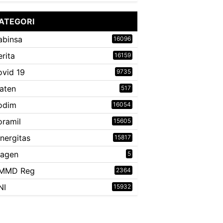
ATEGORI
abinsa
16096
erita
16159
ovid 19
9735
laten
517
odim
16054
oramil
15605
inergitas
15817
ragen
5
MMD Reg
2364
NI
15932