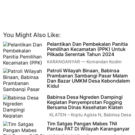
You Might Also Like:
Pelantikan Dan Pembekalan Panitia
Pemilihan Kecamatan (PPK) Untuk
Pilkada Serentak Tahun 2024
KARANGANYAR — Komandan Kodim
0727/Karanganyar Letkol Inf Andri Army
Patroli Wilayah Binaan, Babinsa
Yudha Ardhitama, S.I.P., diwakili Kepala Staf Kodim …
Prambanan Sambangi Pasar Malam
Dan Bazar UMKM Desa Kebondalem
Kidul
KLATEN - Babinsa Desa Kebondalem
Babinsa Desa Ngreden Dampingi
Kidul Koramil 09/Prambanan Kodim 0723/Klaten, Sertu
Kegiatan Penyemprotan Fogging
Suryatmojo melaksanakan…
Bersama Dinas Kesehatan Klaten
KLATEN – Koptu Agista N, Babinsa Desa
Ngreden dari Koramil 22 Wonosari Kodim
Tim Satgas Pangan Mabes TNI
0723/Klaten melakukan pendampinga…
Pantau PAT Di Wilayah Karanganyar