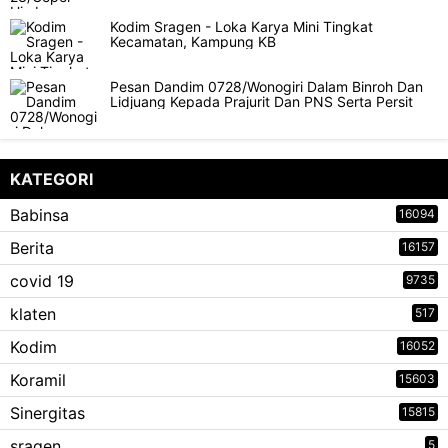
Kodim Sragen - Loka Karya Mini Tingkat
Kecamatan, Kampung KB
Pesan Dandim 0728/Wonogiri Dalam Binroh Dan
Lidjuang Kepada Prajurit Dan PNS Serta Persit
KATEGORI
Babinsa
16094
Berita
16157
covid 19
9735
klaten
517
Kodim
16052
Koramil
15603
Sinergitas
15815
sragen
5