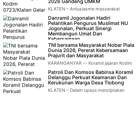
2026 Gandeng UMKM
KLATEN – Antusiasme masyarakat
terhadap perhelatan perebutan tempat
Danramil Jogonalan Hadiri
ketiga Piala Dunia FIFA 2026 yang mempertemukan …
Pelantikan Pengurus Muslimat NU
Jogonalan, Perkuat Sinergi
Membangun Umat Dan
Kebersamaan
TNI bersama Masyarakat Nobar Piala
KLATEN – Komandan Koramil (Danramil) 02/Jogonalan Kodim
Dunia 2026, Pererat Kebersamaan
0723/Klaten, Kapten Inf Winarya menghadiri kegiatan Pelantik…
Prajurit dan Masyarakat
KARANGANYAR — Koramil jajaran Kodim
0727/Karanganyar menggelar kegiatan
Patroli Dan Komsos Babinsa Koramil
Nonton Bareng (Nobar) pertandingan Piala Du…
Delanggu Perkuat Keamanan Dan
Kerukunan Warga Desa Tlobong
KLATEN – Dalam upaya menciptakan
situasi wilayah yang aman, tertib dan
kondusif sekaligus mempererat hubungan antara…