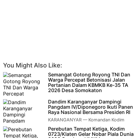
You Might Also Like:
Semangat Gotong Royong TNI Dan
Warga Percepat Betonisasi Jalan
Pertanian Dalam KBMKB Ke-35 TA
2026 Desa Somokaton
KLATEN – Pelaksanaan Karya Bakti
Dandim Karanganyar Dampingi
Mandiri Klaten Bersinar (KBMKB) Ke-35 Tahun Anggaran 2026
Pangdam IV/Diponegoro Ikuti Panen
di Desa Somokaton, Kecama…
Raya Nasional Bersama Presiden RI
KARANGANYAR — Komandan Kodim
0727/Karanganyar Letkol Kav Dhanang
Perebutan Tempat Ketiga, Kodim
Prasetyo K., S.H., M.Tr. Opsla., mendampingi Pangd…
0723/Klaten Gelar Nobar Piala Dunia