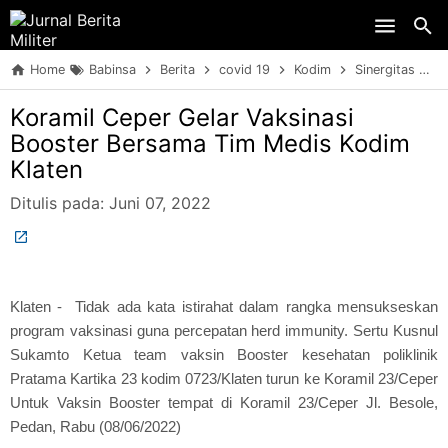
Skip to main content
Home
Babinsa
Berita
covid 19
Kodim
Sinergitas
T
Koramil Ceper Gelar Vaksinasi
Booster Bersama Tim Medis Kodim
Klaten
Ditulis pada:
Juni 07, 2022
Klaten - Tidak ada kata istirahat dalam rangka mensukseskan
program vaksinasi guna percepatan herd immunity. Sertu Kusnul
Sukamto Ketua team vaksin Booster kesehatan poliklinik
Pratama Kartika 23 kodim 0723/Klaten turun ke Koramil 23/Ceper
Untuk Vaksin Booster tempat di Koramil 23/Ceper Jl. Besole,
Pedan, Rabu (08/06/2022)