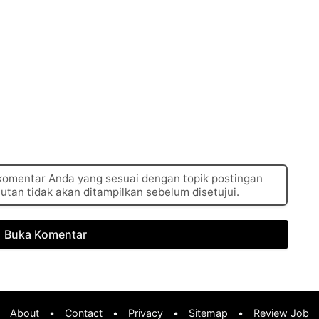
 komentar Anda yang sesuai dengan topik postingan
autan tidak akan ditampilkan sebelum disetujui.
Buka Komentar
About
•
Contact
•
Privacy
•
Sitemap
•
Review Job