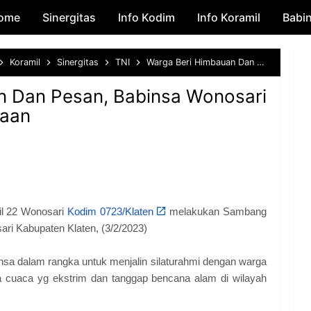
ome
Sinergitas
Skip to main content
Info Kodim
Info Koramil
Babi
Koramil
Sinergitas
TNI
Warga Beri Himbauan Dan Pesan, Babinsa Wonosari Sambangi Warga Binaan
n Dan Pesan, Babinsa Wonosari
naan
il 22 Wonosari
Kodim 0723/Klaten
melakukan Sambang
ri Kabupaten Klaten, (3/2/2023)
nsa dalam rangka untuk menjalin silaturahmi dengan warga
 cuaca yg ekstrim dan tanggap bencana alam di wilayah