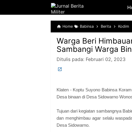
H
Home
Babinsa
Berita
Kodim
Warga Beri Himbaua
Sambangi Warga Bi
Ditulis pada:
Februari 02, 2023
Klaten - Koptu Suyono Babinsa Koram
Desa binaan di Desa Sidowarno Wonosa
Tujuan dari kegiatan sambangnya Babi
dan menghimbau agar selalu waspada
Desa Sidowarno.