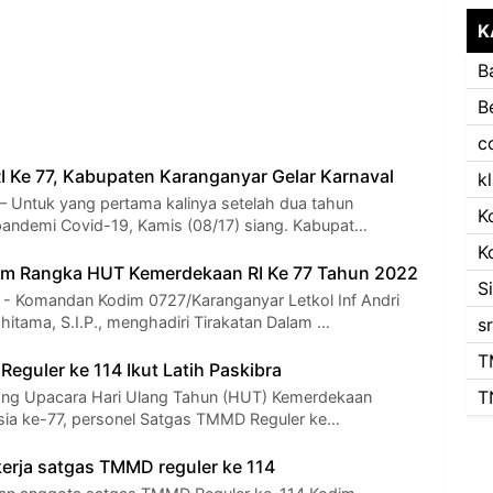
K
B
B
c
 Ke 77, Kabupaten Karanganyar Gelar Karnaval
k
ntuk yang pertama kalinya setelah dua tahun
K
 pandemi Covid-19, Kamis (08/17) siang. Kabupat…
K
am Rangka HUT Kemerdekaan RI Ke 77 Tahun 2022
S
Komandan Kodim 0727/Karanganyar Letkol Inf Andri
itama, S.I.P., menghadiri Tirakatan Dalam …
s
T
eguler ke 114 Ikut Latih Paskibra
T
lang Upacara Hari Ulang Tahun (HUT) Kemerdekaan
sia ke-77, personel Satgas TMMD Reguler ke…
rja satgas TMMD reguler ke 114