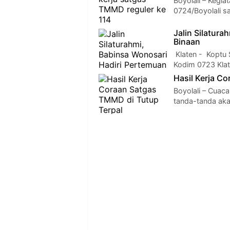
Boyolali – Kegi
0724/Boyolali sa
Jalin Silatur
Binaan
Klaten - Koptu
Kodim 0723 Klat
Hasil Kerja C
Boyolali – Cuac
tanda-tanda ak