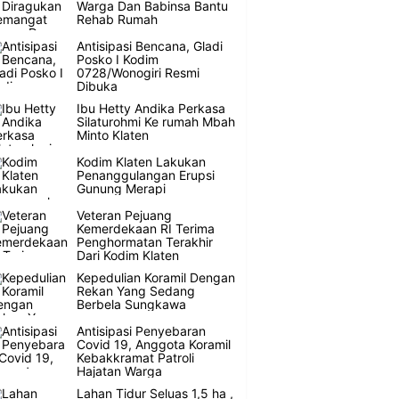
Warga Dan Babinsa Bantu
Rehab Rumah
Antisipasi Bencana, Gladi
Posko I Kodim
0728/Wonogiri Resmi
Dibuka
Ibu Hetty Andika Perkasa
Silaturohmi Ke rumah Mbah
Minto Klaten
Kodim Klaten Lakukan
Penanggulangan Erupsi
Gunung Merapi
Veteran Pejuang
Kemerdekaan RI Terima
Penghormatan Terakhir
Dari Kodim Klaten
Kepedulian Koramil Dengan
Rekan Yang Sedang
Berbela Sungkawa
Antisipasi Penyebaran
Covid 19, Anggota Koramil
Kebakkramat Patroli
Hajatan Warga
Lahan Tidur Seluas 1,5 ha ,