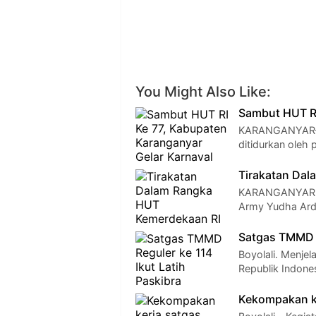
You Might Also Like:
Sambut HUT RI
KARANGANYAR– U
ditidurkan oleh
Tirakatan Dal
KARANGANYAR - 
Army Yudha Ardh
Satgas TMMD R
Boyolali. Menje
Republik Indone
Kekompakan ke