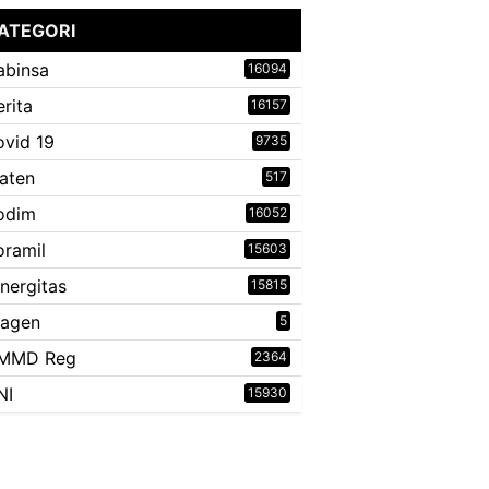
ATEGORI
abinsa
16094
erita
16157
ovid 19
9735
laten
517
odim
16052
oramil
15603
inergitas
15815
ragen
5
MMD Reg
2364
NI
15930