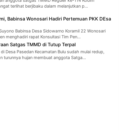
atan anggota satgas TMMD Reguler ke-114 Kodim
ngat terlihat berjibaku dalam melanjutkan p…
ahmi, Babinsa Wonosari Hadiri Pertemuan PKK DEsa
 Suyono Babinsa Desa Sidowarno Koramil 22 Wonosari
en menghadiri rapat Konsultasi Tim Pen…
oraan Satgas TMMD di Tutup Terpal
a di Desa Pasedan Kecamatan Bulu sudah mulai redup,
an turunnya hujan membuat anggota Satga…