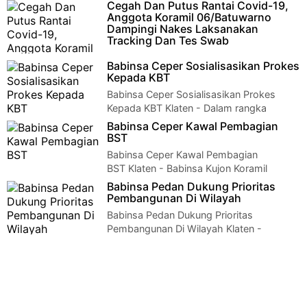
Demi mencegah penyebaran covid-19 Babinsa Koramil 1…
Cegah Dan Putus Rantai Covid-19,
Anggota Koramil 06/Batuwarno
Dampingi Nakes Laksanakan
Tracking Dan Tes Swab
Wonogiri – Dalam upaya mencegah dan
Babinsa Ceper Sosialisasikan Prokes
memutuskan mata rantai Covid 19, Anggota Koramil
Kepada KBT
06/Batuwarno Sertu Sulardi dan Serd…
Babinsa Ceper Sosialisasikan Prokes
Kepada KBT Klaten - Dalam rangka
pembinaan mitra jaring teritorial, Babinsa Koramil …
Babinsa Ceper Kawal Pembagian
BST
Babinsa Ceper Kawal Pembagian
BST Klaten - Babinsa Kujon Koramil
23/Ceper Kodim 0723/Klaten bersama Babinkamtibmas Polse…
Babinsa Pedan Dukung Prioritas
Pembangunan Di Wilayah
Babinsa Pedan Dukung Prioritas
Pembangunan Di Wilayah Klaten -
Babinsa Koramil 04/Pedan Kodim 0723/Klaten menghadiri Rap…