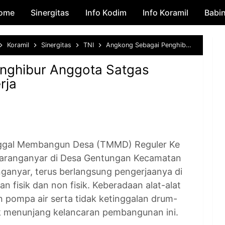
ome
Sinergitas
Skip to main content
Info Kodim
Info Koramil
Babi
Koramil
Sinergitas
TNI
Angkong Sebagai Penghibur Anggota Satgas TMMD 117 Saat Bekerja
nghibur Anggota Satgas
rja
al Membangun Desa (TMMD) Reguler Ke
karanganyar di Desa Gentungan Kecamatan
anyar, terus berlangsung pengerjaanya di
n fisik dan non fisik. Keberadaan alat-alat
 pompa air serta tidak ketinggalan drum-
k menunjang kelancaran pembangunan ini.