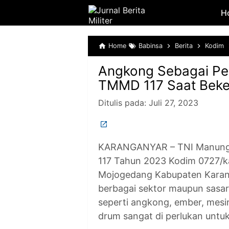
H
Home
Babinsa
Berita
Kodim
Angkong Sebagai Pe
TMMD 117 Saat Beke
Ditulis pada:
Juli 27, 2023
KARANGANYAR – TNI Manungg
117 Tahun 2023 Kodim 0727/
Mojogedang Kabupaten Karang
berbagai sektor maupun sasara
seperti angkong, ember, mesin
drum sangat di perlukan untu