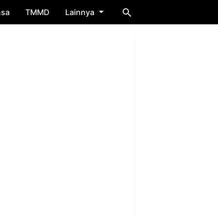
nsa
TMMD
Lainnya