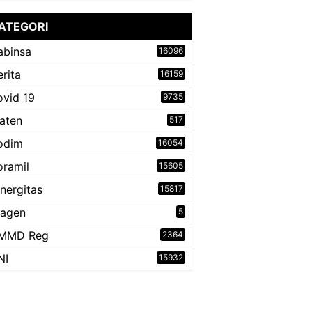
ATEGORI
abinsa
16096
erita
16159
ovid 19
9735
laten
517
odim
16054
oramil
15605
inergitas
15817
ragen
5
MMD Reg
2364
NI
15932