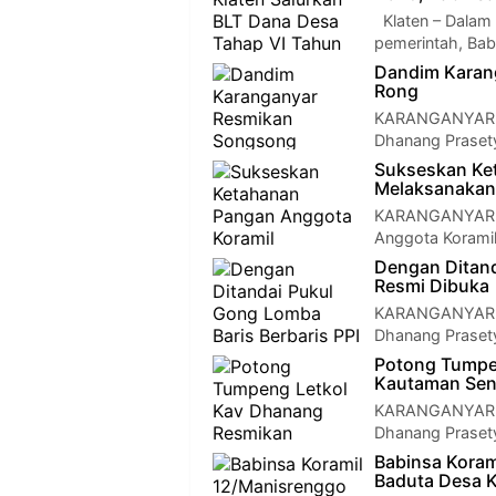
Klaten – Dalam
pemerintah, Bab
Dandim Karan
Rong
KARANGANYAR —
Dhanang Prasety
Sukseskan Ke
Melaksanakan
KARANGANYAR —
Anggota Korami
Dengan Ditand
Resmi Dibuka
KARANGANYAR —
Dhanang Prasetyo
Potong Tumpe
Kautaman Se
KARANGANYAR —
Dhanang Prasety
Babinsa Koram
Baduta Desa K