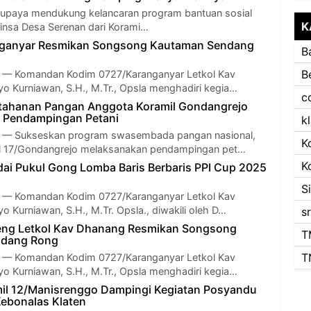
 upaya mendukung kelancaran program bantuan sosial
K
insa Desa Serenan dari Korami…
ganyar Resmikan Songsong Kautaman Sendang
B
B
 Komandan Kodim 0727/Karanganyar Letkol Kav
o Kurniawan, S.H., M.Tr., Opsla menghadiri kegia…
c
tahanan Pangan Anggota Koramil Gondangrejo
 Pendampingan Petani
k
 Sukseskan program swasembada pangan nasional,
K
l 17/Gondangrejo melaksanakan pendampingan pet…
K
ai Pukul Gong Lomba Baris Berbaris PPI Cup 2025
S
 Komandan Kodim 0727/Karanganyar Letkol Kav
 Kurniawan, S.H., M.Tr. Opsla., diwakili oleh D…
s
ng Letkol Kav Dhanang Resmikan Songsong
T
ndang Rong
T
 Komandan Kodim 0727/Karanganyar Letkol Kav
o Kurniawan, S.H., M.Tr., Opsla menghadiri kegia…
il 12/Manisrenggo Dampingi Kegiatan Posyandu
ebonalas Klaten