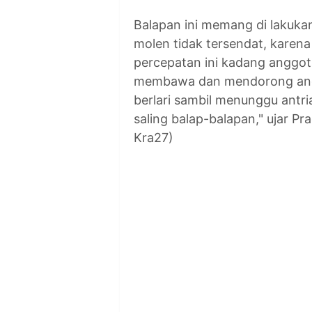
Balapan ini memang di lakuk
molen tidak tersendat, karen
percepatan ini kadang angg
membawa dan mendorong angko
berlari sambil menunggu antria
saling balap-balapan," ujar P
Kra27)