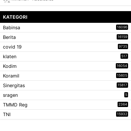
KATEGORI
Babinsa
16096
Berita
16159
covid 19
9735
klaten
517
Kodim
16054
Koramil
15605
Sinergitas
15817
sragen
5
TMMD Reg
2364
TNI
15932