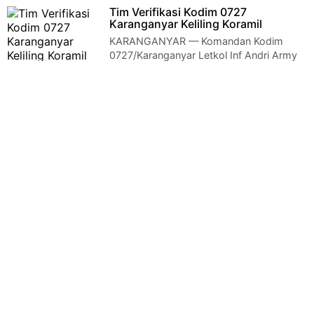
0723 Klaten Tinjau Lapangan Upacara
Tim Verifikasi Kodim 0727
Pembukaan TMMD Klaten - Komandan Kodim 0723 …
Karanganyar Keliling Koramil
KARANGANYAR — Komandan Kodim
0727/Karanganyar Letkol Inf Andri Army
Yudha Ardhitama, S.I.P., diwakili Kepala Staf Kodim …