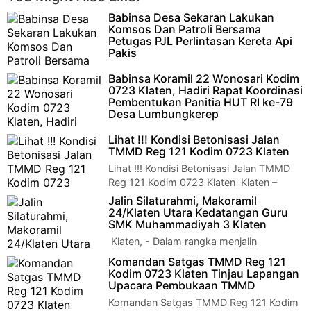
Babinsa Desa Sekaran Lakukan
Komsos Dan Patroli Bersama
Petugas PJL Perlintasan Kereta Api
Pakis
Klaten – Serda Widopo, Babinsa Desa
Babinsa Koramil 22 Wonosari Kodim
Sekaran dari Koramil 22 Wonosari Kodim 0723 Klaten,
0723 Klaten, Hadiri Rapat Koordinasi
melaksanakan Komunikasi Sosia…
Pembentukan Panitia HUT RI ke-79
Desa Lumbungkerep
Klaten - Sertu Susyanto, Babinsa Desa
Lihat !!! Kondisi Betonisasi Jalan
Lumbungkerep Koramil 22 Wonosari Kodim 0723 Klaten,
TMMD Reg 121 Kodim 0723 Klaten
menghadiri rapat koordinasi …
Lihat !!! Kondisi Betonisasi Jalan TMMD
Reg 121 Kodim 0723 Klaten Klaten –
Komandan Komando Distrik Militer (Dandi…
Jalin Silaturahmi, Makoramil
24/Klaten Utara Kedatangan Guru
SMK Muhammadiyah 3 Klaten
Klaten, - Dalam rangka menjalin
hubungan baik dan mempererat
Komandan Satgas TMMD Reg 121
silaturahmi, para guru dari SMK Muhammadiyah 3 Klaten mela…
Kodim 0723 Klaten Tinjau Lapangan
Upacara Pembukaan TMMD
Komandan Satgas TMMD Reg 121 Kodim