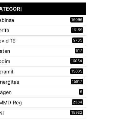
ATEGORI
abinsa
16096
erita
16159
ovid 19
9735
laten
517
odim
16054
oramil
15605
inergitas
15817
ragen
5
MMD Reg
2364
NI
15932