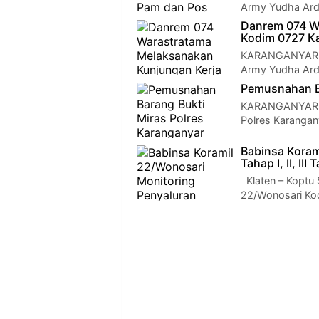
Army Yudha Ardhi
Danrem 074 W
Kodim 0727 K
KARANGANYAR — 
Army Yudha Ardh
Pemusnahan Ba
KARANGANYAR — 
Polres Karangan
Babinsa Koram
Tahap I, II, I
Klaten – Koptu 
22/Wonosari Ko