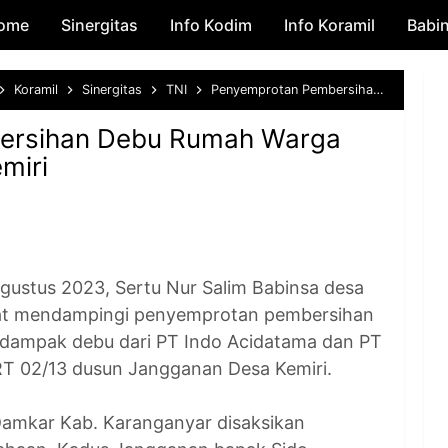
ome
Sinergitas
Skip to main content
Info Kodim
Info Koramil
Babi
Koramil
Sinergitas
TNI
Penyemprotan Pembersihan Debu Rumah Warga Dusun Jangganan Kemiri
ersihan Debu Rumah Warga
miri
stus 2023, Sertu Nur Salim Babinsa desa
mat mendampingi penyemprotan pembersihan
rdampak debu dari PT Indo Acidatama dan PT
RT 02/13 dusun Jangganan Desa Kemiri.
amkar Kab. Karanganyar disaksikan