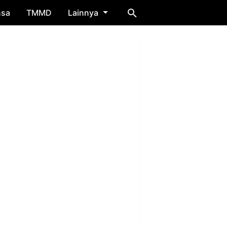
nsa
TMMD
Lainnya