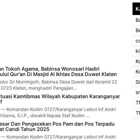
K
B
B
c
k
K
n Tokoh Agama, Babinsa Wonosari Hadiri
K
lul Qur'an Di Masjid Al Ikhlas Desa Duwet Klaten
S
Joko Sri Murningsih, Babinsa Desa Duwet dari Koramil 22
0723 Klaten, menghadiri Pengajian…
s
ituasi Kamtibmas Wilayah Kabupaten Karanganyar
f
T
Komandan Kodim 0727/Karanganyar Letkol Inf Andri
T
tama, S.I.P., diwakili Kepala Staf Kodim …
 Besar Dan Pengecekan Pos Pam dan Pos Terpadu
at Candi Tahun 2025
Komandan Kodim 0727/Karanganyar Letkol Inf Andri