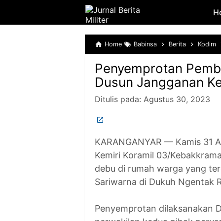
H
Home
Babinsa
Berita
Kodim
Penyemprotan Pemb
Dusun Jangganan Ke
Ditulis pada:
Agustus 30, 2023
KARANGANYAR — Kamis 31 Agu
Kemiri Koramil 03/Kebakkra
debu di rumah warga yang te
Sariwarna di Dukuh Ngentak 
Penyemprotan dilaksanakan D