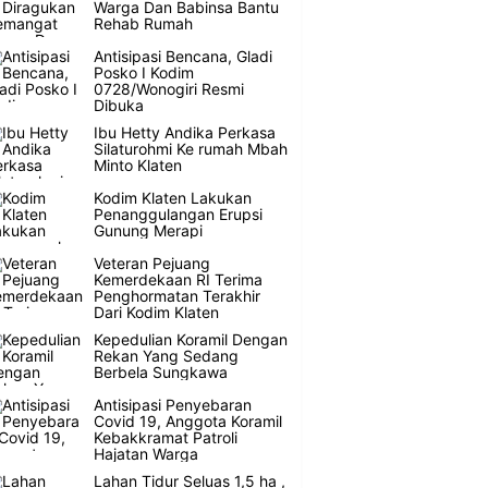
Warga Dan Babinsa Bantu
Rehab Rumah
Antisipasi Bencana, Gladi
Posko I Kodim
0728/Wonogiri Resmi
Dibuka
Ibu Hetty Andika Perkasa
Silaturohmi Ke rumah Mbah
Minto Klaten
Kodim Klaten Lakukan
Penanggulangan Erupsi
Gunung Merapi
Veteran Pejuang
Kemerdekaan RI Terima
Penghormatan Terakhir
Dari Kodim Klaten
Kepedulian Koramil Dengan
Rekan Yang Sedang
Berbela Sungkawa
Antisipasi Penyebaran
Covid 19, Anggota Koramil
Kebakkramat Patroli
Hajatan Warga
Lahan Tidur Seluas 1,5 ha ,