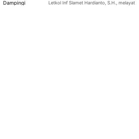
Letkol Inf Slamet Hardianto, S.H., melayat
ke rumah duka almarhum a…