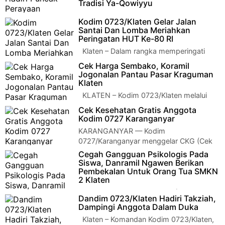
Tradisi Ya-Qowiyyu
Klaten – Bertempat di Plampeyan,
Kodim 0723/Klaten Gelar Jalan
Kecamatan Jatinom Kabupaten Klaten, Dandim 0723/Klaten,
Santai Dan Lomba Meriahkan
Letkol Inf Slamet Hardianto, S…
Peringatan HUT Ke-80 RI
Klaten – Dalam rangka memperingati
Hari Ulang Tahun ke-80 Kemerdekaan
Cek Harga Sembako, Koramil
Republik Indonesia Tahun 2025, Komando …
Jogonalan Pantau Pasar Kraguman
Klaten
KLATEN – Kodim 0723/Klaten melalui
Koramil 02/Jogonalan melaksanakan
Cek Kesehatan Gratis Anggota
kegiatan pengecekan dan pemantauan harga…
Kodim 0727 Karanganyar
KARANGANYAR — Kodim
0727/Karanganyar menggelar CKG (Cek
Kesehatan Gratis) anggota Militer, ASN dan Persit KCK Cabang
Cegah Gangguan Psikologis Pada
XLV…
Siswa, Danramil Ngawen Berikan
Pembekalan Untuk Orang Tua SMKN
2 Klaten
Klaten – Komandan Koramil (Danramil)
Dandim 0723/Klaten Hadiri Takziah,
08/Ngawen Kodim 0723/Klaten, Letnan Dua Infanteri Gatot
Dampingi Anggota Dalam Duka
Hariyanto, membe…
Klaten – Komandan Kodim 0723/Klaten,