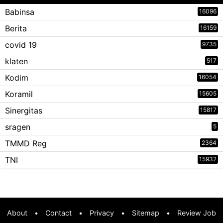
Babinsa
16096
Berita
16159
covid 19
9735
klaten
517
Kodim
16054
Koramil
15605
Sinergitas
15817
sragen
5
TMMD Reg
2364
TNI
15932
About
•
Contact
•
Privacy
•
Sitemap
•
Review Job