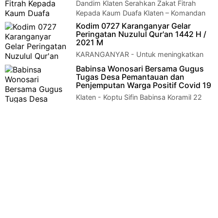
Dandim Klaten Serahkan Zakat Fitrah
Kepada Kaum Duafa Klaten – Komandan
Kodim 0723 Klaten Letkol Inf Joni Eko Prasetyo, …
Kodim 0727 Karanganyar Gelar
Peringatan Nuzulul Qur'an 1442 H /
2021 M
KARANGANYAR - Untuk meningkatkan
keimanan dan ketaqwaan personel, dan
Babinsa Wonosari Bersama Gugus
guna menjaga Ukhuwah Islamiyah, Kodim 0727/Karanga…
Tugas Desa Pemantauan dan
Penjemputan Warga Positif Covid 19
Klaten - Koptu Sifin Babinsa Koramil 22
Wonosari Kodim 0723 Klaten bersama
Gugus Tugas Desa Jelobo melakukan pemantauan…