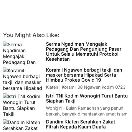
You Might Also Like:
Serma Ngadiman Mengajak
Pedagang Dan Pengunjung Pasar
Untuk Selalu Mematuhi Protokol
Kesehatan
KARANGANYAR – Jum'at 07 Mei 2021, di
Koramil Ngawen berbagi takjil dan
Pasar Matesih kecamatan Matesih Serma Ngadiman anggota
masker bersama Hipakad Serta
Koramil 07/Matesih melaksana…
Himbau Prokes Covid 19
Klaten | Koramil 08 Ngawen Kodim 0723
Klaten beserta 6 Anggota Hipakad
Istri TNI Kodim Wonogiri Turut Bantu
(Himpunan Putra Putri Angkatan Darat ) Kab. Klate…
Siapkan Takjil
Wonigiri – Bulan Ramadhan yang penuh
berkah, banyak dimanfaatkan umat Islam
untuk meningkatkan keimanan dan ketakwaan ke…
Dandim Klaten Serahkan Zakat
Fitrah Kepada Kaum Duafa