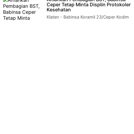
JatipuroKARANGANYAR - TNI, POLRI dan Satpol-PP
Ceper Tetap Minta Displin Protokoler
kecamatan Jatipu…
Kesehatan
Klaten - Babinsa Koramil 23/Ceper Kodim
0723/Klaten Sertu Prajuarsa
memonitoring pelaksanaan pembagian Bantuan Sosial Tu…