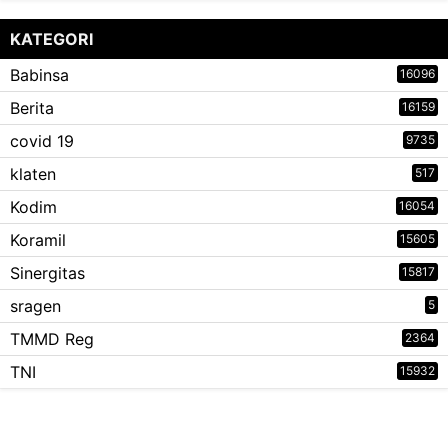
KATEGORI
Babinsa
16096
Berita
16159
covid 19
9735
klaten
517
Kodim
16054
Koramil
15605
Sinergitas
15817
sragen
5
TMMD Reg
2364
TNI
15932