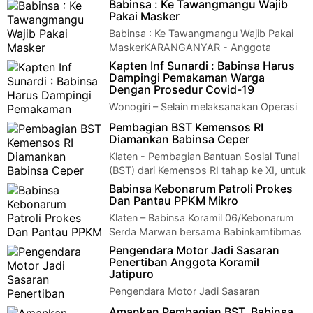
Babinsa : Ke Tawangmangu Wajib
Pakai Masker
Babinsa : Ke Tawangmangu Wajib Pakai
MaskerKARANGANYAR - Anggota
Babinsa Koramil 08/Tawangmangu Serma Handoko dan 4
Kapten Inf Sunardi : Babinsa Harus
oran…
Dampingi Pemakaman Warga
Dengan Prosedur Covid-19
Wonogiri – Selain melaksanakan Operasi
Militer Perang, TNI-AD juga mempunyai
Pembagian BST Kemensos RI
tugas pokok Operasi Militer Selain Perang(O…
Diamankan Babinsa Ceper
Klaten - Pembagian Bantuan Sosial Tunai
(BST) dari Kemensos RI tahap ke XI, untuk
480 Keluarga Penerima Manpaat (KPM ) "…
Babinsa Kebonarum Patroli Prokes
Dan Pantau PPKM Mikro
Klaten – Babinsa Koramil 06/Kebonarum
Serda Marwan bersama Babinkamtibmas
Desa Jetis Bripka Anung dan pemerintah desa Je…
Pengendara Motor Jadi Sasaran
Penertiban Anggota Koramil
Jatipuro
Pengendara Motor Jadi Sasaran
Penertiban Anggota Koramil
Amankan Pembagian BST, Babinsa