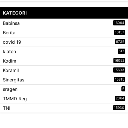
KATEGORI
Babinsa
16094
Berita
16157
covid 19
9735
klaten
517
Kodim
16052
Koramil
15603
Sinergitas
15815
sragen
5
TMMD Reg
2364
TNI
15930