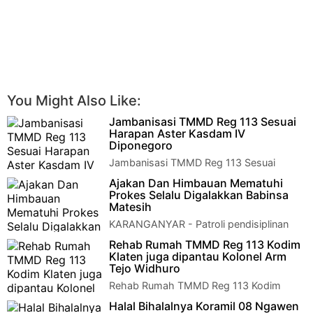
You Might Also Like:
Jambanisasi TMMD Reg 113 Sesuai
Harapan Aster Kasdam IV
Diponegoro
Jambanisasi TMMD Reg 113 Sesuai
Harapan Aster Kasdam IV Diponegoro
Ajakan Dan Himbauan Mematuhi
Klaten I Asisten Teritorial (Aster) Kasdam …
Prokes Selalu Digalakkan Babinsa
Matesih
KARANGANYAR - Patroli pendisiplinan
protokol kesehatan kepada salah satu
Rehab Rumah TMMD Reg 113 Kodim
pedagang kaki lima disekitar jalan Matesih-Tawa…
Klaten juga dipantau Kolonel Arm
Tejo Widhuro
Rehab Rumah TMMD Reg 113 Kodim
Klaten juga dipantau Kolonel Arm Tejo
Halal Bihalalnya Koramil 08 Ngawen