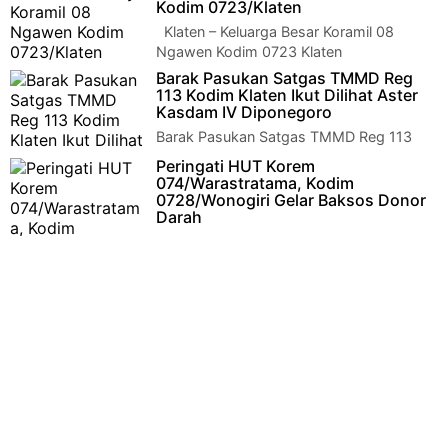
Widhuro Klaten I Asisten Teritorial (Aster) Ka…
Kodim 0723/Klaten
Klaten – Keluarga Besar Koramil 08
Ngawen Kodim 0723 Klaten
menyelenggarakan acara silaturahmi dan Halal Bi H…
Barak Pasukan Satgas TMMD Reg
113 Kodim Klaten Ikut Dilihat Aster
Kasdam IV Diponegoro
Barak Pasukan Satgas TMMD Reg 113
Kodim Klaten Ikut Dilihat Aster Kasdam IV
Peringati HUT Korem
Diponegoro Klaten I Asisten Terit…
074/Warastratama, Kodim
0728/Wonogiri Gelar Baksos Donor
Darah
Wonogiri - Sejumlah kegiatan bakti sosial
dilaksanakan oleh Kodim 0728/Wonogiri dalam rangka
rangkaian peringatan Hari U…