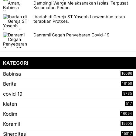
Dampingi Warga Melaksanakan Isolasi Terpusat
Kecamatan Pedan
Ibadah di Gereja ST Yoseph Lorwembun tetap
terapkan Protkes.
Danramil Cegah Penyebaran Covid-19
KATEGORI
Babinsa
16096
Berita
16159
covid 19
9735
klaten
517
Kodim
16054
Koramil
15605
Sinergitas
15817