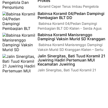
Prokes
Koramil Ceper Terus Imbau Pengelola
Dan Pengunjung Patuhi Prokes Klaten - Di
Babinsa Koramil 04/Pedan Dampingi
Toserba Ceper Senin, (09/11/2020) Anggota…
Pembagian BLT DD
Babinsa Koramil 04/Pedan Dampingi
Pembagian BLT DD Klaten - Serda Agus
Tri Gunanto babinsa koramil 04/pedan kodim 0723/…
Babinsa Koramil Manisrenggo
Dampingi Vaksin Murid SD Kranggan
Babinsa Koramil Manisrenggo Dampingi
Vaksin Murid SD Kranggan Klaten – Sertu
M Ali Babinsa Koramil 12/Manisrenggo Kodim…
Jalin Sinergitas, Bati Tuud Koramil 21
Juwiring Hadiri Pertemuan MUI
Kecamatan Juwiring
Jalin Sinergitas, Bati Tuud Koramil 21
Juwiring Hadiri Pertemuan MUI
KecamatanJuwiringKlaten | Bati Tuud Koramil 21/Juwi…