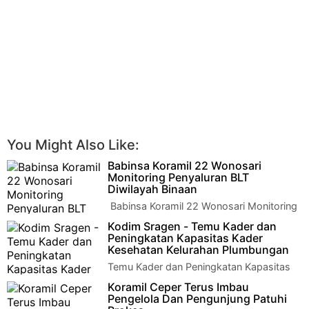
You Might Also Like:
Babinsa Koramil 22 Wonosari
Monitoring Penyaluran BLT
Diwilayah Binaan
Babinsa Koramil 22 Wonosari Monitoring
Penyaluran BLT Diwilayah Binaan Klaten -
Kodim Sragen - Temu Kader dan
Pelda Agus Subagyo Babinsa Desa Pandana…
Peningkatan Kapasitas Kader
Kesehatan Kelurahan Plumbungan
Temu Kader dan Peningkatan Kapasitas
Kader Kesehatan Kelurahan
Koramil Ceper Terus Imbau
PlumbunganKamis, 13 November 2020 pukul 08.00 s/d 12.05
Pengelola Dan Pengunjung Patuhi
W…