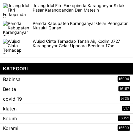
Jelang Idul Fitri Forkopimda Karanganyar Sidak
Pasar Karangpandan Dan Matesih
Pemda Kabupaten Karanganyar Gelar Peringatan
Nuzulul Qur'an
Wujud Cinta Terhadap Tanah Air, Kodim 0727
Karanganyar Gelar Upacara Bendera 17an
KATEGORI
Babinsa
16094
Berita
16157
covid 19
9735
klaten
517
Kodim
16052
Koramil
15603