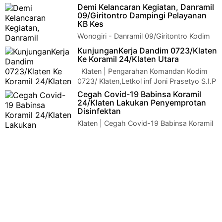
04/Nguntoronadi yang dipimpin Batuud
Demi Kelancaran Kegiatan, Danramil
Peltu Lutfi, melaksanakan pendampingan kegiatan KB - K…
09/Giritontro Dampingi Pelayanan
KB Kes
Wonogiri - Danramil 09/Giritontro Kodim
0728/Wonogiri Kpt Arh Hadi Santoso
KunjunganKerja Dandim 0723/Klaten
turut mendampingi pelayanan KB dalam rangka T…
Ke Koramil 24/Klaten Utara
Klaten | Pengarahan Komandan Kodim
0723/ Klaten,Letkol inf Joni Prasetyo S.I.P
di koramil 24/Klaten utara,Kun…
Cegah Covid-19 Babinsa Koramil
24/Klaten Lakukan Penyemprotan
Disinfektan
Klaten | Cegah Covid-19 Babinsa Koramil
24/Klaten Lakukan Penyemprotan
DisinfektanCegah Covid-19 Babinsa Koramil 24/Klat…