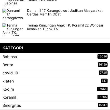
Danramil 17 Karangdowo : Jadikan Masyarakat
Cerdas Memilih Obat
Terima Kunjungan Anak TK, Koramil 22 Wonosari
Kenalkan Tupok TNI
KATEGORI
Babinsa
16096
Berita
16159
covid 19
9735
klaten
517
Kodim
16054
Koramil
15605
Sinergitas
15817