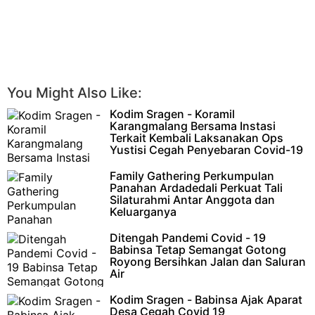
You Might Also Like:
Kodim Sragen - Koramil
Karangmalang Bersama Instasi
Terkait Kembali Laksanakan Ops
Yustisi Cegah Penyebaran Covid-19
Koramil Karangmalang Bersama Instasi
Family Gathering Perkumpulan
Terkait Kembali Laksanakan Ops Yustisi Cegah Penyebaran
Panahan Ardadedali Perkuat Tali
Covid-19Kamis, 8 Oktober 20…
Silaturahmi Antar Anggota dan
Keluarganya
Family Gathering Perkumpulan Panahan
Ditengah Pandemi Covid - 19
Ardadedali Perkuat Tali Silaturahmi Antar Anggota dan
Babinsa Tetap Semangat Gotong
KeluarganyaKaranganyar – Sala…
Royong Bersihkan Jalan dan Saluran
Air
Ditengah Pandemi Covid - 19 Babinsa
Kodim Sragen - Babinsa Ajak Aparat
Tetap Semangat Gotong Royong Bersihkan Jalan dan Saluran
Desa Cegah Covid 19