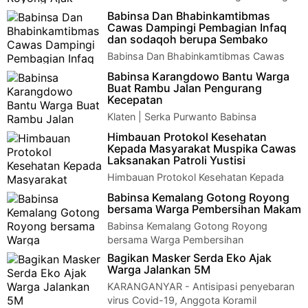
Royong Ajak Warga Pembersihan Makam
Babinsa Dan Bhabinkamtibmas
LeluhurKlaten - Babinsa Koramil 12/Manisrenggo Ser…
Cawas Dampingi Pembagian Infaq
dan sodaqoh berupa Sembako
Babinsa Dan Bhabinkamtibmas Cawas
Dampingi Pembagian Infaq dan sodaqoh
Babinsa Karangdowo Bantu Warga
berupa SembakoKlaten - Pelda Agus Setya Hartana B…
Buat Rambu Jalan Pengurang
Kecepatan
Klaten | Serka Purwanto Babinsa
Karangdowo anggota koramil
Himbauan Protokol Kesehatan
17/Karangdowo kodim 0723/Klaten Bersama Warga membuat
Kepada Masyarakat Muspika Cawas
Rambu R…
Laksanakan Patroli Yustisi
Himbauan Protokol Kesehatan Kepada
Masyarakat Muspika Cawas Laksanakan
Babinsa Kemalang Gotong Royong
Patroli YustisiKlaten - Anggota Koramil 20/Cawas …
bersama Warga Pembersihan Makam
Babinsa Kemalang Gotong Royong
bersama Warga Pembersihan
MakamKlaten - Babinsa Koramil 13/Kemalang Serda Giri
Bagikan Masker Serda Eko Ajak
wirawan be…
Warga Jalankan 5M
KARANGANYAR - Antisipasi penyebaran
virus Covid-19, Anggota Koramil