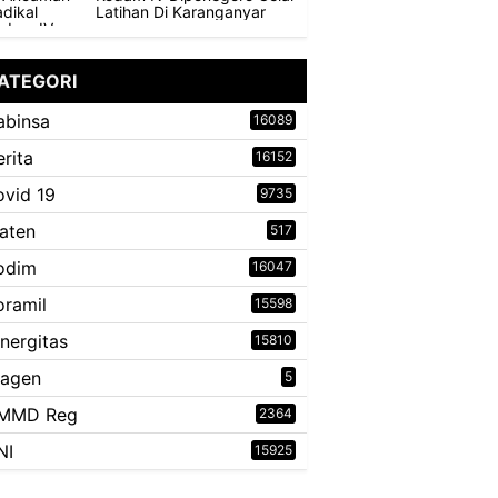
Latihan Di Karanganyar
ATEGORI
abinsa
16089
erita
16152
ovid 19
9735
laten
517
odim
16047
oramil
15598
inergitas
15810
ragen
5
MMD Reg
2364
NI
15925