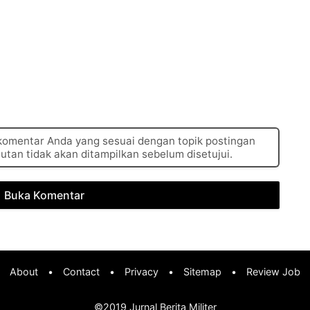
 komentar Anda yang sesuai dengan topik postingan
autan tidak akan ditampilkan sebelum disetujui.
Buka Komentar
About
•
Contact
•
Privacy
•
Sitemap
•
Review Job
©2019
Jurnal Berita Militer