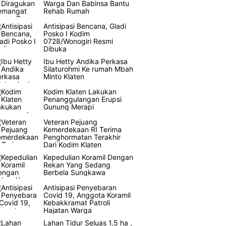
Warga Dan Babinsa Bantu
Rehab Rumah
Antisipasi Bencana, Gladi
Posko I Kodim
0728/Wonogiri Resmi
Dibuka
Ibu Hetty Andika Perkasa
Silaturohmi Ke rumah Mbah
Minto Klaten
Kodim Klaten Lakukan
Penanggulangan Erupsi
Gunung Merapi
Veteran Pejuang
Kemerdekaan RI Terima
Penghormatan Terakhir
Dari Kodim Klaten
Kepedulian Koramil Dengan
Rekan Yang Sedang
Berbela Sungkawa
Antisipasi Penyebaran
Covid 19, Anggota Koramil
Kebakkramat Patroli
Hajatan Warga
Lahan Tidur Seluas 1,5 ha ,