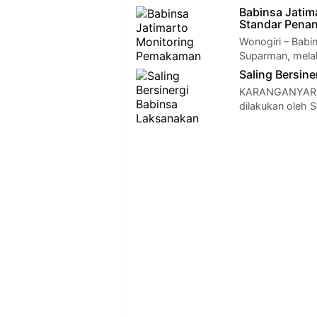
Babinsa Jati
Standar Pena
Wonogiri – Babi
Suparman, mela
Saling Bersin
KARANGANYAR - P
dilakukan oleh