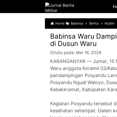
H
Home
Babinsa
Berita
Kodim
Babinsa Waru Dampin
di Dusun Waru
Ditulis pada:
Mei 16, 2026
KARANGANYAR — Jumat, 15 Me
Waru anggota Koramil 03/Keb
pendampingan Posyandu Lansi
Posyandu Ngudi Waloyo, Dusu
Kebakkramat, Kabupaten Kar
Kegiatan Posyandu tersebut diik
kesehatan setempat. Dalam ke