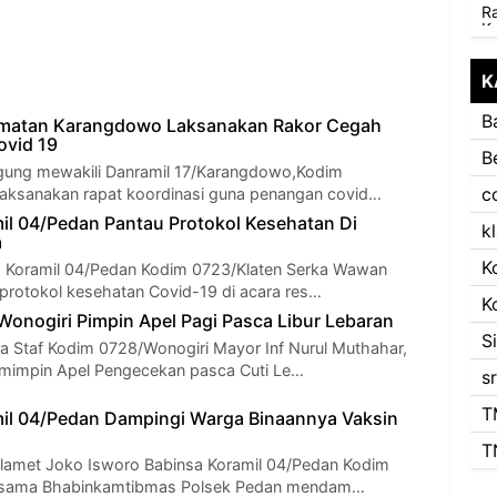
K
B
matan Karangdowo Laksanakan Rakor Cegah
ovid 19
B
Agung mewakili Danramil 17/Karangdowo,Kodim
c
aksanakan rapat koordinasi guna penangan covid…
il 04/Pedan Pantau Protokol Kesehatan Di
k
a
K
a Koramil 04/Pedan Kodim 0723/Klaten Serka Wawan
protokol kesehatan Covid-19 di acara res…
K
onogiri Pimpin Apel Pagi Pasca Libur Lebaran
S
la Staf Kodim 0728/Wonogiri Mayor Inf Nurul Muthahar,
emimpin Apel Pengecekan pasca Cuti Le…
s
T
il 04/Pedan Dampingi Warga Binaannya Vaksin
T
Slamet Joko Isworo Babinsa Koramil 04/Pedan Kodim
rsama Bhabinkamtibmas Polsek Pedan mendam…