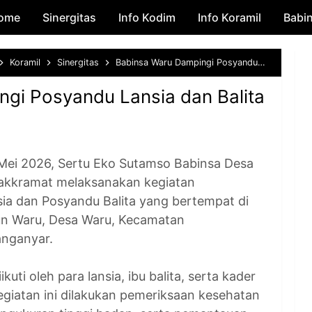
ome
Sinergitas
Skip to main content
Info Kodim
Info Koramil
Babi
Koramil
Sinergitas
Babinsa Waru Dampingi Posyandu Lansia dan Balita di Dusun Waru
gi Posyandu Lansia dan Balita
i 2026, Sertu Eko Sutamso Babinsa Desa
akkramat melaksanakan kegiatan
a dan Posyandu Balita yang bertempat di
n Waru, Desa Waru, Kecamatan
anganyar.
uti oleh para lansia, ibu balita, serta kader
giatan ini dilakukan pemeriksaan kesehatan