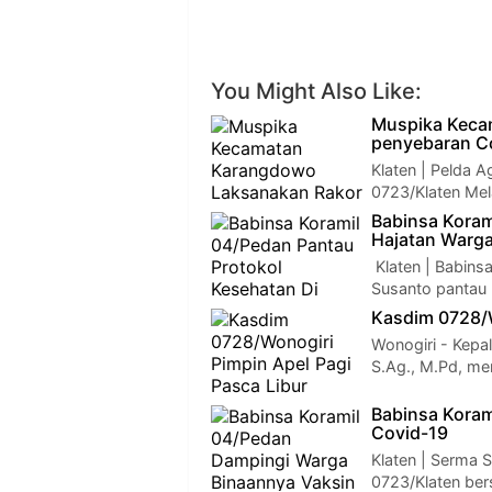
You Might Also Like:
Muspika Keca
penyebaran C
Klaten | Pelda 
0723/Klaten Mel
Babinsa Koram
Hajatan Warg
Klaten | Babins
Susanto pantau 
Kasdim 0728/W
Wonogiri - Kepa
S.Ag., M.Pd, m
Babinsa Koram
Covid-19
Klaten | Serma 
0723/Klaten be