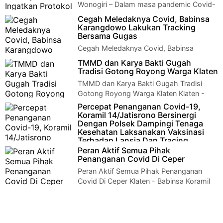
Wonogiri – Dalam masa pandemic Covid-
19 saat sekarang, semua kegiatan yang
Cegah Meledaknya Covid, Babinsa
dilaksanakan harus sesuai dengan protocol kes…
Karangdowo Lakukan Tracking
Bersama Gugas
Cegah Meledaknya Covid, Babinsa
Karangdowo Lakukan Tracking Bersama
TMMD dan Karya Bakti Gugah
Gugas Klaten | koptu Sutrisno Babinsa Munggung Anggo…
Tradisi Gotong Royong Warga Klaten
TMMD dan Karya Bakti Gugah Tradisi
Gotong Royong Warga Klaten Klaten -
Rapat Pleno Persiapan Pelaksanaan TNI Manunggal M…
Percepat Penanganan Covid-19,
Koramil 14/Jatisrono Bersinergi
Dengan Polsek Dampingi Tenaga
Kesehatan Laksanakan Vaksinasi
Terhadap Lansia Dan Tracing
Kepada Warga
Peran Aktif Semua Pihak
Penanganan Covid Di Ceper
Wonogiri – Anggota Koramil 14/Jatisrono beserta Polsek
Jatisrono mendampingi kegiatan tenaga kesehatan dari
Peran Aktif Semua Pihak Penanganan
Puskesmas Ja…
Covid Di Ceper Klaten - Babinsa Koramil
23/Ceper Kodim 0723/Klaten Serka Waluyo mewak…