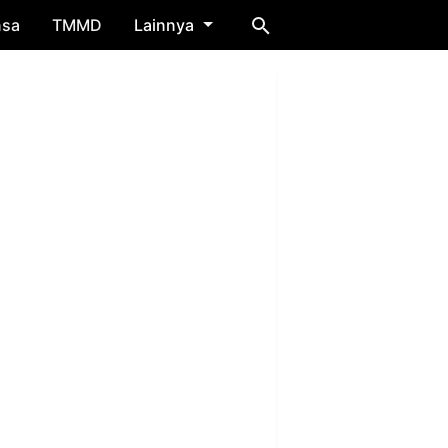
nsa
TMMD
Lainnya