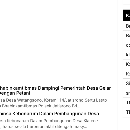
K
B
B
c
k
K
K
S
Bhabinkamtibmas Dampingi Pemerintah Desa Gelar
engan Petani
s
nsa Desa Watangsono, Koramil 14/Jatisrono Sertu Lasto
T
 Bhabinkamtibmas Polsek Jatisrono Bri…
T
Babinsa Kebonarum Dalam Pembangunan Desa
binsa Kebonarum Dalam Pembangunan Desa Klaten -
, harus selalu berperan aktif ditengah masy…