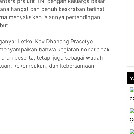
ntara prajurit TNI dengan keluarga besar
ana hangat dan penuh keakraban terlihat
ama menyaksikan jalannya pertandingan
but.
anyar Letkol Kav Dhanang Prasetyo
) menyampaikan bahwa kegiatan nobar tidak
luruh peserta, tetapi juga sebagai wadah
tuan, kekompakan, dan kebersamaan.
Y