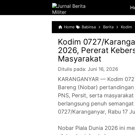
H
Home
Babinsa
Berita
Kodim
Kodim 0727/Karangan
2026, Pererat Keber
Masyarakat
Ditulis pada:
Juni 16, 2026
KARANGANYAR — Kodim 0727/
Bareng (Nobar) pertandingan Pi
PNS, Persit, serta masyaraka
berlangsung penuh semangat 
0727/Karanganyar, Rabu 17 Ju
Nobar Piala Dunia 2026 ini me