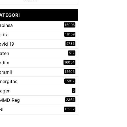
ATEGORI
abinsa
16096
erita
16159
ovid 19
9735
laten
517
odim
16054
oramil
15605
inergitas
15817
ragen
5
MMD Reg
2364
NI
15932