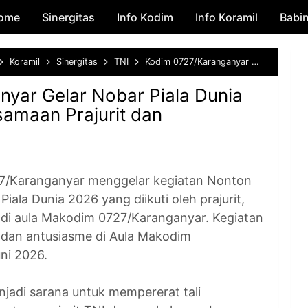
ome
Sinergitas
Skip to main content
Info Kodim
Info Koramil
Babi
Koramil
Sinergitas
TNI
Kodim 0727/Karanganyar Gelar Nobar Piala Dunia 2026, Pererat Kebersamaan Prajurit dan Masyarakat
yar Gelar Nobar Piala Dunia
samaan Prajurit dan
Karanganyar menggelar kegiatan Nonton
ala Dunia 2026 yang diikuti oleh prajurit,
t di aula Makodim 0727/Karanganyar. Kegiatan
dan antusiasme di Aula Makodim
ni 2026.
njadi sarana untuk mempererat tali