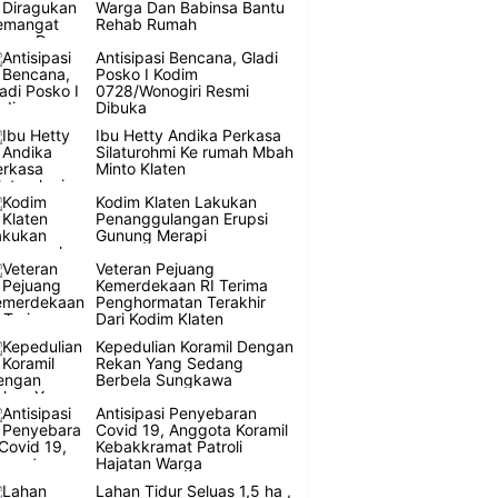
Warga Dan Babinsa Bantu
Rehab Rumah
Antisipasi Bencana, Gladi
Posko I Kodim
0728/Wonogiri Resmi
Dibuka
Ibu Hetty Andika Perkasa
Silaturohmi Ke rumah Mbah
Minto Klaten
Kodim Klaten Lakukan
Penanggulangan Erupsi
Gunung Merapi
Veteran Pejuang
Kemerdekaan RI Terima
Penghormatan Terakhir
Dari Kodim Klaten
Kepedulian Koramil Dengan
Rekan Yang Sedang
Berbela Sungkawa
Antisipasi Penyebaran
Covid 19, Anggota Koramil
Kebakkramat Patroli
Hajatan Warga
Lahan Tidur Seluas 1,5 ha ,