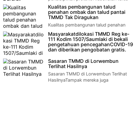
dilakukan oleh Sertu Sujamal anggota Koramil 02/Tasik…
Kualitas pembangunan talud
penahan ombak dan talud pantai
TMMD Tak Diragukan
Kualitas pembangunan talud penahan
ombak dan talud pantai TMMD Tak
Masyarakatdilokasi TMMD Reg ke-
Diragukan Kormomolin - Anggota Satgas TMMD ke- 111 Ko…
111 Kodim 1507/Saumlaki di bekali
pengetahuan pencegahanCOVID-19
dan diberikan pengobatan gratis.
Masyarakat dilokasi TMMD Reg ke-111
Sasaran TMMD di Lorwembun
Kodim 1507/Saumlaki di bekali pengetahuan pencegahan
Terlihat Hasilnya
COVID-19 dan diberikan pengob…
Sasaran TMMD di Lorwembun Terlihat
HasilnyaTampak mereka juga
menerapkan pemasangan benang yang ditarik dan diikat di p…